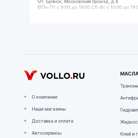
г. Брянск, Московский проезд, д.4
Пн-Пт с 9:00 до 19:00 Сб-Вс с 10:00 до 19:
VOLLO Владимир
г. Владимир, Московское шоссе, д.5/1
Пн-Сб с 08:00 до 17:00, Вс выходной
VOLLO Калуга
г. Калуга, улица Зерновая, 10Б
МАСЛА
Пн-Пт с 9:00 до 19:00 Сб-Вс с 10:00 до 19:
Трансм
VOLLO Липецк
О компании
Антифр
г. Липецк, улица Осипенко, д.8
Наши магазины
Пн-Пт с 9:00 до 19:00 Сб-Вс с 10:00 до 19:
Гидравл
Доставка и оплата
Жидкос
VOLLO Рязань
Автосервисы
Клей и 
г. Рязань, улица Островского, д.109/2