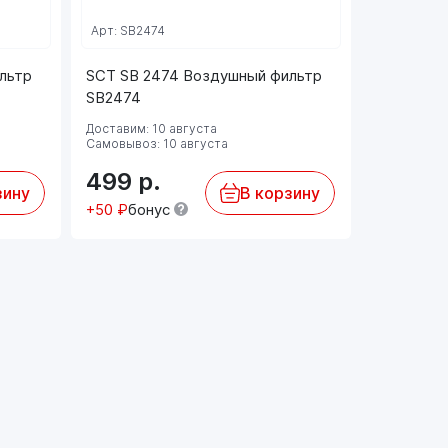
Арт: SB2474
Арт: EKO-0
льтр
SCT SB 2474 Воздушный фильтр
EKO-01.5
SB2474
фильтр (
Доставим: 10 августа
Доставим: 
Самовывоз: 10 августа
Самовывоз:
499
р.
3 792
зину
В корзину
+50 ₽
бонус