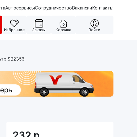
ата
Автосервисы
Сотрудничество
Вакансии
Контакты
0
Избранное
Заказы
Корзина
Войти
ьтр SB2356
232
р.