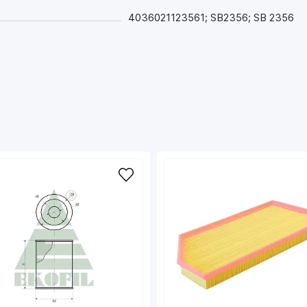
TOYOT K 7102
TOYOT MA3445
4036021123561; SB2356; SB 2356
TOYOT PUR PA2022
TOYOT SU001 A3798
TOYOT WG1719682
TOYOT 11 12 321 0043
TOYOT 18675
TOYOT 26 1384
TOYOT 36TO063
TOYOT 98 023 486 80
TOYOT ADP152234
TOYOT BSG 70 135 011
TOYOT DA2954
TOYOT F 026 400 511
TOYOT LFAF544
TOYOT N1322134
TOYOT S 3648 A
TOYOT TA 1712
TOYOT WG2152172
TOYOT 1500602
TOYOT 20 02 2020