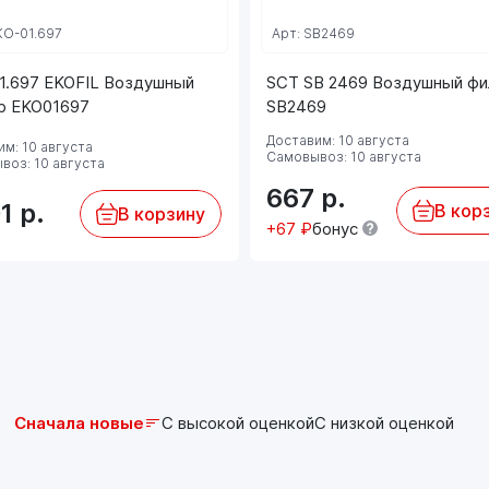
TOYOT 28 0002 4218 2
KO-01.697
Арт: SB2469
TOYOT 585474
TOYOT A142138
1.697 EKOFIL Воздушный
SCT SB 2469 Воздушный фи
TOYOT AP 196/8,
р EKO01697
SB2469
TOYOT C 24 017
TOYOT E1289L
Доставим: 10 августа
м: 10 августа
Самовывоз: 10 августа
TOYOT F239601
воз: 10 августа
TOYOT LVFA 1538
667
р.
TOYOT PA3205
01
р.
В кор
В корзину
+67 ₽
бонус
TOYOT SA 4134
TOYOT V22 1108
TOYOT 153071762404
TOYOT 202020
TOYOT 2F0043
Марка Код
мотора кв л.с. Год
Сначала новые
С высокой оценкой
С низкой оценкой
CITROËN / PEU