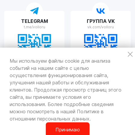
VOLLO Рязань
TELEGRAM
ГРУППА VK
г. Рязань, улица Островского, д.109/2
t.me/volloru
vk.com/volloru
Пн-Пт с 9:00 до 20:00, Сб-Вс выходной
VOLLO Тверь
Мы используем файлы cookie для анализа
событий на нашем сайте с целью
г. Тверь, проспект Николая Корыткова, 17А
Пн-Пт с 9:00 до 19:00 Сб-Вс с 10:00 до 19:00
осуществления функционирования сайта,
улучшения нашей работы и обслуживания
Политика
конфиденциальности
клиентов. Продолжая просмотр страниц этого
Разработка
и продвижение — «SeoOlimp»
сайта, вы принимаете условия его
использования. Более подробные сведения
© Все права защищены.
Информация сайта защищена законом
можно посмотреть в нашей
Политике в
об авторских правах.
отношении персональных данных
.
Принимаю