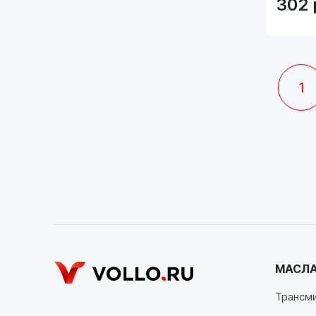
302
1
МАСЛА
Трансм