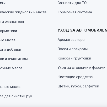
изы
Запчасти для ТО
ические жидкости и масла
Тормозная система
ти омывателя
УХОД ЗА АВТОМОБИЛЕ
герметики
Ароматизаторы
ые масла
Воски и полироли
и и добавки
Краски и грунтовки
и и очистители
Уход за стеклами и фарами
очные масла
Чистящие средства
Щётки, губки, салфетки
льные масла
а для очистки рук