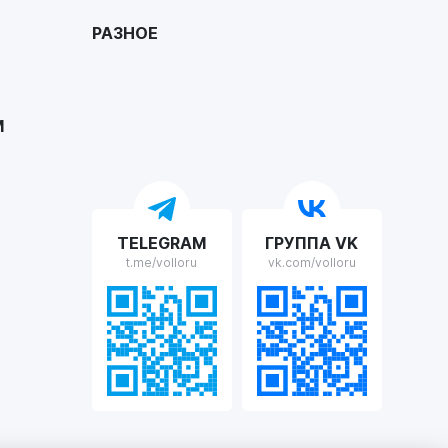
РАЗНОЕ
М
TELEGRAM
ГРУППА VK
t.me/volloru
vk.com/volloru