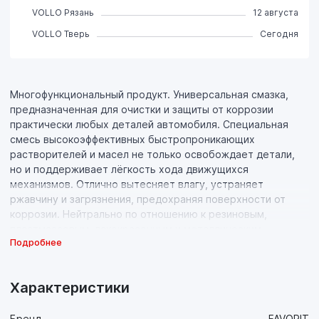
VOLLO Рязань
12 августа
VOLLO Тверь
Сегодня
Многофункциональный продукт. Универсальная смазка,
предназначенная для очистки и защиты от коррозии
практически любых деталей автомобиля. Специальная
смесь высокоэффективных быстропроникающих
растворителей и масел не только освобождает детали,
но и поддерживает лёгкость хода движущихся
механизмов. Отлично вытесняет влагу, устраняет
ржавчину и загрязнения, предохраняя поверхности от
коррозии. Нейтрально по отношению к резиновым,
пластмассовым, лакокрасочным и металлическим
Подробнее
поверхностям.
Характеристики
Бренд
FAVORIT