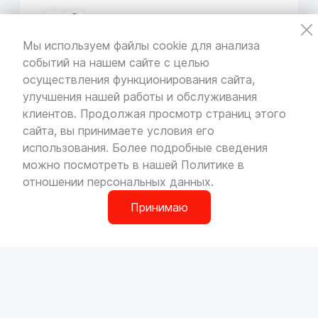
Мы используем файлы cookie для анализа
событий на нашем сайте с целью
VOLLO Кунцево
осуществления функционирования сайта,
г. Москва, МКАД 55-й километр, строение 31
улучшения нашей работы и обслуживания
павильон 5
Пн-Вс с 9:00 до 19:00
клиентов. Продолжая просмотр страниц этого
сайта, вы принимаете условия его
использования. Более подробные сведения
можно посмотреть в нашей
Политике в
отношении персональных данных
.
VOLLO Брянск
г. Брянск, Московский проезд, д.4
Принимаю
Пн-Пт с 9:00 до 19:00 Сб-Вс с 10:00 до 19:00
0
О компании
Сотрудничество
Наши магазины
Вакансии
VOLLO Владимир
Доставка и оплата
Контакты
г. Владимир, Московское шоссе, д.5/1