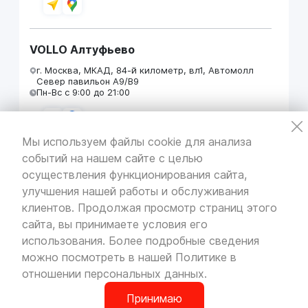
VOLLO Алтуфьево
г. Москва, МКАД, 84-й километр, вл1, Автомолл
Север павильон А9/В9
Пн-Вс с 9:00 до 21:00
Мы используем файлы cookie для анализа
событий на нашем сайте с целью
VOLLO Кунцево
осуществления функционирования сайта,
г. Москва, МКАД 55-й километр, строение 31
улучшения нашей работы и обслуживания
павильон 5
Пн-Вс с 9:00 до 19:00
клиентов. Продолжая просмотр страниц этого
сайта, вы принимаете условия его
использования. Более подробные сведения
можно посмотреть в нашей
Политике в
отношении персональных данных
.
VOLLO Брянск
г. Брянск, Московский проезд, д.4
Принимаю
Пн-Пт с 9:00 до 19:00 Сб-Вс с 10:00 до 19:00