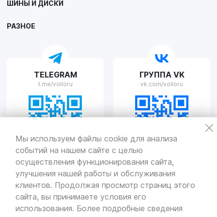
ШИНЫ И ДИСКИ
г. Липецк, улица Осипенко, д.8
Пн-Пт с 9:00 до 19:00 Сб-Вс с 10:00 до 19:00
РАЗНОЕ
VOLLO Рязань
TELEGRAM
ГРУППА VK
г. Рязань, улица Островского, д.109/2
t.me/volloru
vk.com/volloru
Пн-Пт с 9:00 до 20:00, Сб-Вс выходной
VOLLO Тверь
Мы используем файлы cookie для анализа
событий на нашем сайте с целью
г. Тверь, проспект Николая Корыткова, 17А
Пн-Пт с 9:00 до 19:00 Сб-Вс с 10:00 до 19:00
осуществления функционирования сайта,
улучшения нашей работы и обслуживания
Политика
конфиденциальности
клиентов. Продолжая просмотр страниц этого
Разработка
и продвижение — «SeoOlimp»
сайта, вы принимаете условия его
использования. Более подробные сведения