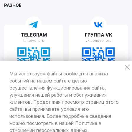
РАЗНОЕ
VOLLO Рязань
TELEGRAM
ГРУППА VK
г. Рязань, улица Островского, д.109/2
t.me/volloru
vk.com/volloru
Пн-Пт с 9:00 до 20:00, Сб-Вс выходной
VOLLO Тверь
Мы используем файлы cookie для анализа
событий на нашем сайте с целью
г. Тверь, проспект Николая Корыткова, 17А
Пн-Пт с 9:00 до 19:00 Сб-Вс с 10:00 до 19:00
осуществления функционирования сайта,
улучшения нашей работы и обслуживания
Политика
конфиденциальности
клиентов. Продолжая просмотр страниц этого
Разработка
и продвижение — «SeoOlimp»
сайта, вы принимаете условия его
использования. Более подробные сведения
© Все права защищены.
Информация сайта защищена законом
можно посмотреть в нашей
Политике в
об авторских правах.
отношении персональных данных
.