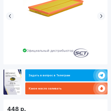
Официальный дистрибьютор
Задать в вопрос в Телеграм
Какое масло заливать
448
р.