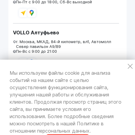
Пн-Пт с 9:00 до 18:00, Сб-Вс выходной
VOLLO Алтуфьево
г. Москва, МКАД, 84-й километр, вл1, Автомолл
Север павильон А9/В9
Пн-Вс с 9:00 до 21:00
Мы используем файлы cookie для анализа
событий на нашем сайте с целью
VOLLO Кунцево
осуществления функционирования сайта,
г. Москва, МКАД 55-й километр, строение 31
улучшения нашей работы и обслуживания
павильон 5
Пн-Вс с 9:00 до 19:00
клиентов. Продолжая просмотр страниц этого
сайта, вы принимаете условия его
использования. Более подробные сведения
можно посмотреть в нашей
Политике в
отношении персональных данных
.
VOLLO Брянск