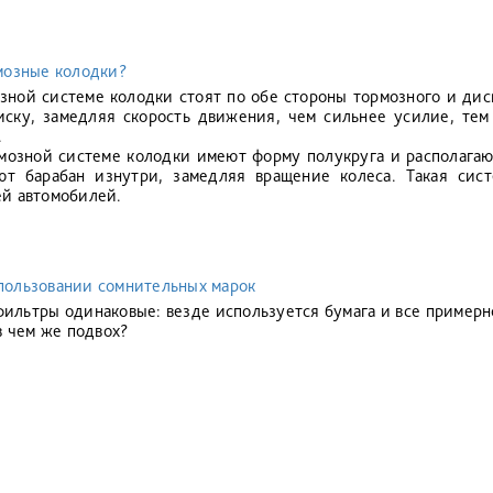
мозные колодки?
зной системе колодки стоят по обе стороны тормозного и дис
ску, замедляя скорость движения, чем сильнее усилие, тем
.
мозной системе колодки имеют форму полукруга и располагаю
ют барабан изнутри, замедляя вращение колеса. Такая сис
й автомобилей.
пользовании сомнительных марок
 фильтры одинаковые: везде используется бумага и все пример
в чем же подвох?