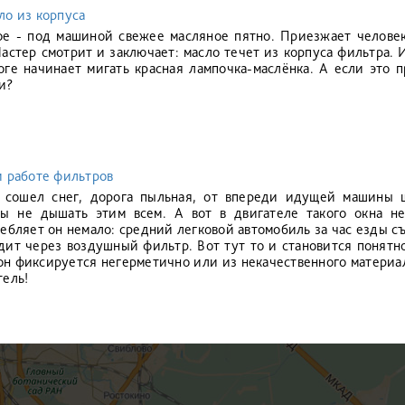
ло из корпуса
ое - под машиной свежее масляное пятно. Приезжает человек
Мастер смотрит и заключает: масло течет из корпуса фильтра. 
оге начинает мигать красная лампочка-маслёнка. А если это 
и?
и работе фильтров
, сошел снег, дорога пыльная, от впереди идущей машины 
бы не дышать этим всем. А вот в двигателе такого окна н
ебляет он немало: средний легковой автомобиль за час езды съ
дит через воздушный фильтр. Вот тут то и становится понятно
 он фиксируется негерметично или из некачественного материал
тель!