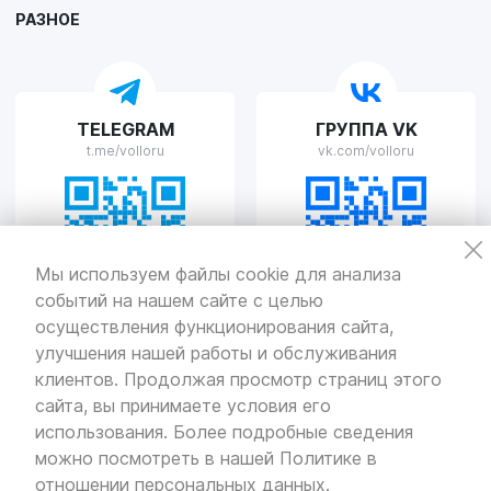
РАЗНОЕ
VOLLO Рязань
TELEGRAM
ГРУППА VK
г. Рязань, улица Островского, д.109/2
t.me/volloru
vk.com/volloru
Пн-Пт с 9:00 до 20:00, Сб-Вс выходной
VOLLO Тверь
Мы используем файлы cookie для анализа
событий на нашем сайте с целью
г. Тверь, проспект Николая Корыткова, 17А
Пн-Пт с 9:00 до 19:00 Сб-Вс с 10:00 до 19:00
осуществления функционирования сайта,
улучшения нашей работы и обслуживания
Политика
конфиденциальности
клиентов. Продолжая просмотр страниц этого
Разработка
и продвижение — «SeoOlimp»
сайта, вы принимаете условия его
использования. Более подробные сведения
© Все права защищены.
Информация сайта защищена законом
можно посмотреть в нашей
Политике в
об авторских правах.
отношении персональных данных
.