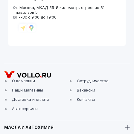
г. Москва, МКАД 55-й километр, строение 31
павильон 5
Пн-Вс с 9:00 до 19:00
VOLLO Брянск
г. Брянск, Московский проезд, д.4
Пн-Пт с 9:00 до 19:00 Сб-Вс с 10:00 до 19:00
О компании
Сотрудничество
Наши магазины
Вакансии
VOLLO Владимир
Доставка и оплата
Контакты
г. Владимир, Московское шоссе, д.5/1
Пн-Сб с 08:00 до 17:00, Вс выходной
Автосервисы
МАСЛА И АВТОХИМИЯ