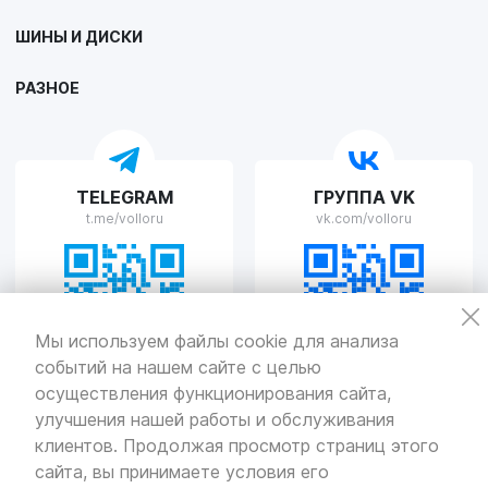
VOLLO Липецк
ШИНЫ И ДИСКИ
г. Липецк, улица Осипенко, д.8
Пн-Пт с 9:00 до 19:00 Сб-Вс с 10:00 до 19:00
РАЗНОЕ
VOLLO Рязань
TELEGRAM
ГРУППА VK
г. Рязань, улица Островского, д.109/2
t.me/volloru
vk.com/volloru
Пн-Пт с 9:00 до 20:00, Сб-Вс выходной
VOLLO Тверь
Мы используем файлы cookie для анализа
событий на нашем сайте с целью
г. Тверь, проспект Николая Корыткова, 17А
Пн-Пт с 9:00 до 19:00 Сб-Вс с 10:00 до 19:00
осуществления функционирования сайта,
улучшения нашей работы и обслуживания
Политика
конфиденциальности
клиентов. Продолжая просмотр страниц этого
Разработка
и продвижение — «SeoOlimp»
сайта, вы принимаете условия его