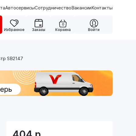
ата
Автосервисы
Сотрудничество
Вакансии
Контакты
0
Избранное
Заказы
Корзина
Войти
ьтр SB2147
404
р.