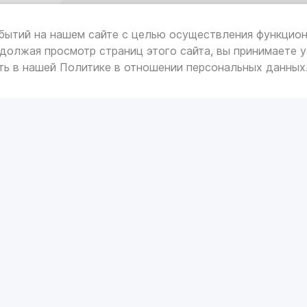
бытий на нашем сайте с целью осуществления функцион
должая просмотр страниц этого сайта, вы принимаете у
ть в нашей
Политике в отношении персональных данных
 И АВТОХИМИЯ
АВТОЗАПЧАСТИ
00
иссионные масла
Автосвет
изы
Запчасти для ТО
00
ические жидкости и масла
Тормозная система
ти омывателя
УХОД ЗА АВТОМОБИЛЕ
герметики
Ароматизаторы
ые масла