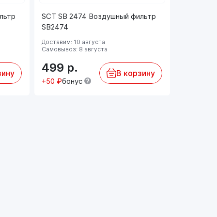
льтр
SCT SB 2474 Воздушный фильтр
EKO-01.5
SB2474
фильтр (
Доставим: 10 августа
Самовывоз: 8 августа
Доставим: 
499
р.
3 792
зину
В корзину
+50 ₽
бонус