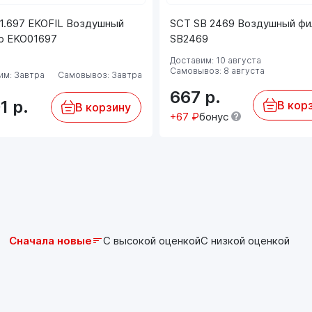
1.697 EKOFIL Воздушный
SCT SB 2469 Воздушный фи
р EKO01697
SB2469
Доставим: 10 августа
Самовывоз: 8 августа
им: Завтра
Самовывоз: Завтра
667
р.
01
р.
В кор
В корзину
+67 ₽
бонус
Сначала новые
С высокой оценкой
С низкой оценкой