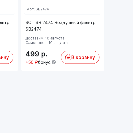
Арт: SB2474
Арт: EKO-0
льтр
SCT SB 2474 Воздушный фильтр
EKO-01.5
SB2474
фильтр (
Доставим: 10 августа
Самовывоз: 10 августа
Доставим: 
499
р.
3 792
зину
В корзину
+50 ₽
бонус