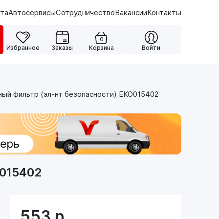
ата
Автосервисы
Сотрудничество
Вакансии
Контакты
0
Избранное
Заказы
Корзина
Войти
ный фильтр (эл-нт безопасности) EKO015402
O015402
553
р.