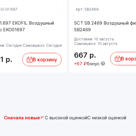
KO-01.697
Арт: SB2469
1.697 EKOFIL Воздушный
SCT SB 2469 Воздушный фи
р EKO01697
SB2469
Доставим: 10 августа
Самовывоз: 10 августа
им: Сегодня
Самовывоз: Сегодня
667
р.
01
р.
В кор
В корзину
+67 ₽
бонус
Сначала новые
С высокой оценкой
С низкой оценкой