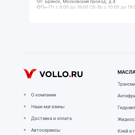
г. Брянск, Московский проезд, д.4
Пн-Пт с 9:00 до 19:00 Сб-Вс с 10:00 до 19:
VOLLO Владимир
г. Владимир, Московское шоссе, д.5/1
Пн-Сб с 08:00 до 17:00, Вс выходной
VOLLO Калуга
г. Калуга, улица Зерновая, 10Б
МАСЛА
Пн-Пт с 9:00 до 19:00 Сб-Вс с 10:00 до 19:
Трансм
VOLLO Липецк
О компании
Антифр
г. Липецк, улица Осипенко, д.8
Наши магазины
Пн-Пт с 9:00 до 19:00 Сб-Вс с 10:00 до 19:
Гидравл
Доставка и оплата
Жидкос
VOLLO Рязань
Автосервисы
Клей и 
г. Рязань, улица Островского, д.109/2