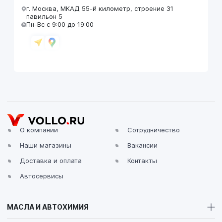
г. Москва, МКАД 55-й километр, строение 31
павильон 5
Пн-Вс с 9:00 до 19:00
VOLLO Брянск
г. Брянск, Московский проезд, д.4
Пн-Пт с 9:00 до 19:00 Сб-Вс с 10:00 до 19:00
О компании
Сотрудничество
Наши магазины
Вакансии
VOLLO Владимир
Доставка и оплата
Контакты
г. Владимир, Московское шоссе, д.5/1
Пн-Сб с 08:00 до 17:00, Вс выходной
Автосервисы
МАСЛА И АВТОХИМИЯ
VOLLO Калуга