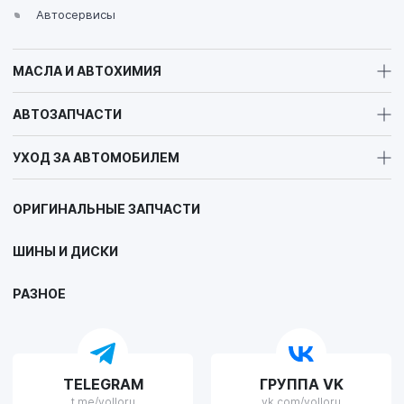
Пн-Сб с 08:00 до 17:00, Вс выходной
Автосервисы
МАСЛА И АВТОХИМИЯ
VOLLO Калуга
АВТОЗАПЧАСТИ
г. Калуга, улица Зерновая, 10Б
Пн-Пт с 9:00 до 19:00 Сб-Вс с 10:00 до 19:00
УХОД ЗА АВТОМОБИЛЕМ
ОРИГИНАЛЬНЫЕ ЗАПЧАСТИ
VOLLO Липецк
ШИНЫ И ДИСКИ
г. Липецк, улица Осипенко, д.8
Пн-Пт с 9:00 до 19:00 Сб-Вс с 10:00 до 19:00
РАЗНОЕ
VOLLO Рязань
TELEGRAM
ГРУППА VK
г. Рязань, улица Островского, д.109/2
t.me/volloru
vk.com/volloru