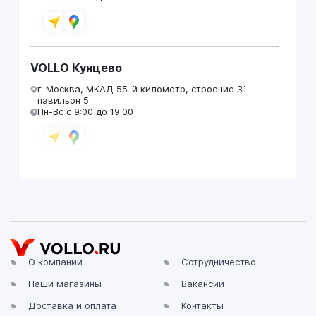
VOLLO Кунцево
г. Москва, МКАД 55-й километр, строение 31
павильон 5
Пн-Вс с 9:00 до 19:00
VOLLO Брянск
г. Брянск, Московский проезд, д.4
Пн-Пт с 9:00 до 19:00 Сб-Вс с 10:00 до 19:00
О компании
Сотрудничество
Наши магазины
Вакансии
VOLLO Владимир
Доставка и оплата
Контакты
г. Владимир, Московское шоссе, д.5/1