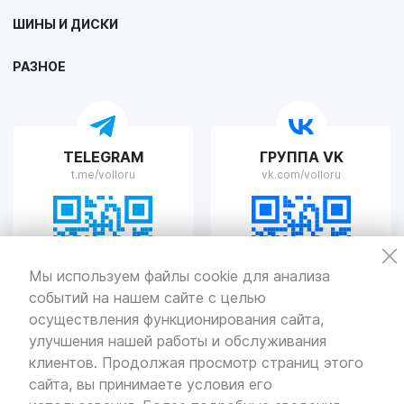
VOLLO Липецк
ШИНЫ И ДИСКИ
г. Липецк, улица Осипенко, д.8
Пн-Пт с 9:00 до 19:00 Сб-Вс с 10:00 до 19:00
РАЗНОЕ
VOLLO Рязань
TELEGRAM
ГРУППА VK
г. Рязань, улица Островского, д.109/2
t.me/volloru
vk.com/volloru
Пн-Пт с 9:00 до 20:00, Сб-Вс выходной
VOLLO Тверь
Мы используем файлы cookie для анализа
событий на нашем сайте с целью
г. Тверь, проспект Николая Корыткова, 17А
Пн-Пт с 9:00 до 19:00 Сб-Вс с 10:00 до 19:00
осуществления функционирования сайта,
улучшения нашей работы и обслуживания
Политика
конфиденциальности
клиентов. Продолжая просмотр страниц этого
Разработка
и продвижение — «SeoOlimp»
сайта, вы принимаете условия его