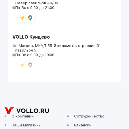
Север павильон А9/В9
Пн-Вс с 9:00 до 21:00
VOLLO Кунцево
г. Москва, МКАД 55-й километр, строение 31
павильон 5
Пн-Вс с 9:00 до 19:00
VOLLO Брянск
г. Брянск, Московский проезд, д.4
Пн-Пт с 9:00 до 19:00 Сб-Вс с 10:00 до 19:00
О компании
Сотрудничество
Наши магазины
Вакансии
VOLLO Владимир