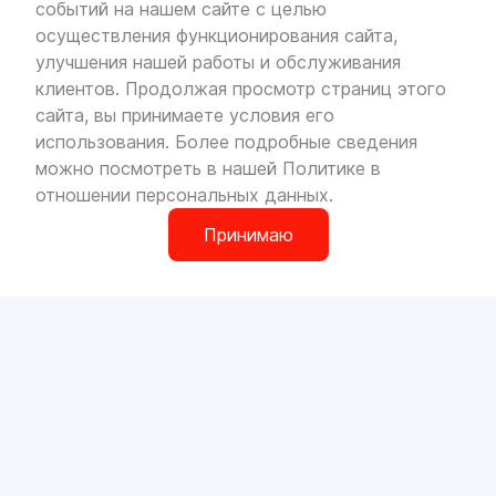
событий на нашем сайте с целью
VOLLO Кунцево
осуществления функционирования сайта,
г. Москва, МКАД 55-й километр, строение 31
улучшения нашей работы и обслуживания
павильон 5
Пн-Вс с 9:00 до 19:00
клиентов. Продолжая просмотр страниц этого
сайта, вы принимаете условия его
использования. Более подробные сведения
можно посмотреть в нашей
Политике в
отношении персональных данных
.
VOLLO Брянск
г. Брянск, Московский проезд, д.4
Принимаю
Пн-Пт с 9:00 до 19:00 Сб-Вс с 10:00 до 19:00
0
О компании
Сотрудничество
Наши магазины
Вакансии
VOLLO Владимир
Доставка и оплата
Контакты
г. Владимир, Московское шоссе, д.5/1
Пн-Сб с 08:00 до 17:00, Вс выходной
Автосервисы
МАСЛА И АВТОХИМИЯ