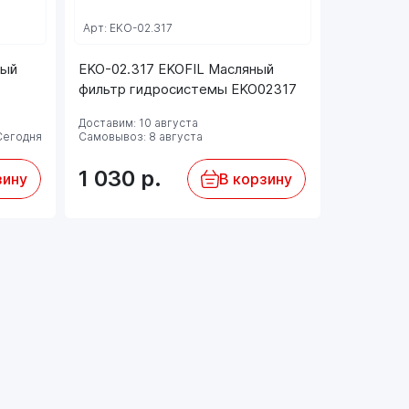
Арт: EKO-02.317
Арт: SH47
ный
EKO-02.317 EKOFIL Масляный
SCT SH 4
фильтр гидросистемы EKO02317
SH4771
Доставим: 
Доставим: 10 августа
Самовывоз:
Сегодня
Самовывоз: 8 августа
309
р
1 030
р.
зину
В корзину
+31 ₽
бон