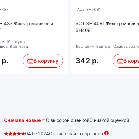
SH437
Арт: SH4081
H 437 Фильтр масляный
SCT SH 4081 Фильтр масля
7
SH4081
м: 10 августа
воз: 8 августа
Доставим: Завтра
Самовывоз: 
6
р.
342
р.
В корзину
В кор
Сначала новые
С высокой оценкой
С низкой оценкой
04.07.2024
Отзыв с сайта партнера