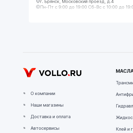
г. Брянск, Московский проезд, д.4
Пн-Пт с 9:00 до 19:00 Сб-Вс с 10:00 до 19:
VOLLO Владимир
г. Владимир, Московское шоссе, д.5/1
Пн-Сб с 08:00 до 17:00, Вс выходной
VOLLO Калуга
г. Калуга, улица Зерновая, 10Б
МАСЛА
Пн-Пт с 9:00 до 19:00 Сб-Вс с 10:00 до 19:
Трансм
VOLLO Липецк
О компании
Антифр
г. Липецк, улица Осипенко, д.8
Наши магазины
Пн-Пт с 9:00 до 19:00 Сб-Вс с 10:00 до 19:
Гидравл
Доставка и оплата
Жидкос
VOLLO Рязань
Автосервисы
Клей и 
г. Рязань, улица Островского, д.109/2