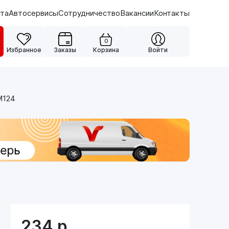
ата
Автосервисы
Сотрудничество
Вакансии
Контакты
0
Избранное
Заказы
Корзина
Войти
M124
234
р.