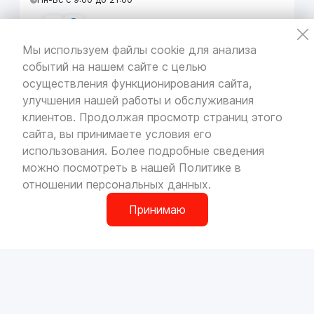
Мы используем файлы cookie для анализа
событий на нашем сайте с целью
VOLLO Кунцево
осуществления функционирования сайта,
г. Москва, МКАД 55-й километр, строение 31
улучшения нашей работы и обслуживания
павильон 5
Пн-Вс с 9:00 до 19:00
клиентов. Продолжая просмотр страниц этого
сайта, вы принимаете условия его
использования. Более подробные сведения
можно посмотреть в нашей
Политике в
отношении персональных данных
.
VOLLO Брянск
г. Брянск, Московский проезд, д.4
Принимаю
Пн-Пт с 9:00 до 19:00 Сб-Вс с 10:00 до 19:00
0
О компании
Сотрудничество
Наши магазины
Вакансии
VOLLO Владимир
Доставка и оплата
Контакты
г. Владимир, Московское шоссе, д.5/1