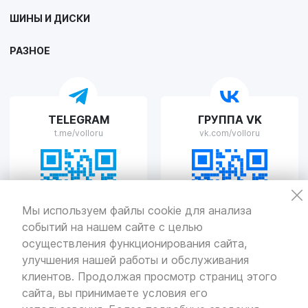
VOLLO Липецк
ШИНЫ И ДИСКИ
г. Липецк, улица Осипенко, д.8
Пн-Пт с 9:00 до 19:00 Сб-Вс с 10:00 до 19:00
РАЗНОЕ
VOLLO Рязань
TELEGRAM
ГРУППА VK
г. Рязань, улица Островского, д.109/2
t.me/volloru
vk.com/volloru
Пн-Пт с 9:00 до 20:00, Сб-Вс выходной
VOLLO Тверь
Мы используем файлы cookie для анализа
событий на нашем сайте с целью
г. Тверь, проспект Николая Корыткова, 17А
Пн-Пт с 9:00 до 19:00 Сб-Вс с 10:00 до 19:00
осуществления функционирования сайта,
улучшения нашей работы и обслуживания
Политика
конфиденциальности
клиентов. Продолжая просмотр страниц этого
Разработка
и продвижение — «SeoOlimp»
сайта, вы принимаете условия его