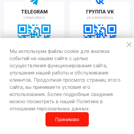
VOLLO Рязань
TELEGRAM
ГРУППА VK
г. Рязань, улица Островского, д.109/2
t.me/volloru
vk.com/volloru
Пн-Пт с 9:00 до 20:00, Сб-Вс выходной
VOLLO Тверь
Мы используем файлы cookie для анализа
событий на нашем сайте с целью
г. Тверь, проспект Николая Корыткова, 17А
Пн-Пт с 9:00 до 19:00 Сб-Вс с 10:00 до 19:00
осуществления функционирования сайта,
улучшения нашей работы и обслуживания
Политика
конфиденциальности
клиентов. Продолжая просмотр страниц этого
Разработка
и продвижение — «SeoOlimp»
сайта, вы принимаете условия его
использования. Более подробные сведения
© Все права защищены.
Информация сайта защищена законом
можно посмотреть в нашей
Политике в
об авторских правах.
отношении персональных данных
.
Принимаю
0