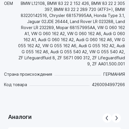
OEM
BMW L12108, BMW 83 22 2 152 426, BMW 83 22 2 305
397, BMW 83 22 2 289 720 (ATF3+), BMW
83220142516, Chrysler 68157995AA, Honda Type 3.1,
Jaguar 02JDE 26444, Land Rover LR 023288, Land
Rover LR 232289, Mopar 68157995AA, VW G 060 162
A1, VW G 060 162 A2, VW G 060 162 A6, Audi G 060
162 A1, Audi G 060 162 A2, Audi G 060 162 A6, VW G
055 162 A2, VW G 055 162 A6, Audi G 055 162 A2, Audi
G 055 162 A6, Audi G 055 540 A2, VW G 055 540 A2,
ZF Lifeguardfluid 8, ZF S671 090 312, ZF Lifeguardfluid
9, ZF AA01.500.001
Страна происхождения
ГЕРМАНИЯ
Код товара
4260094997266
Аналоги