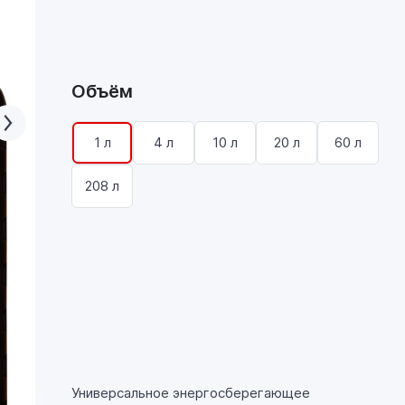
Объём
1 л
4 л
10 л
20 л
60 л
208 л
Универсальное энергосберегающее