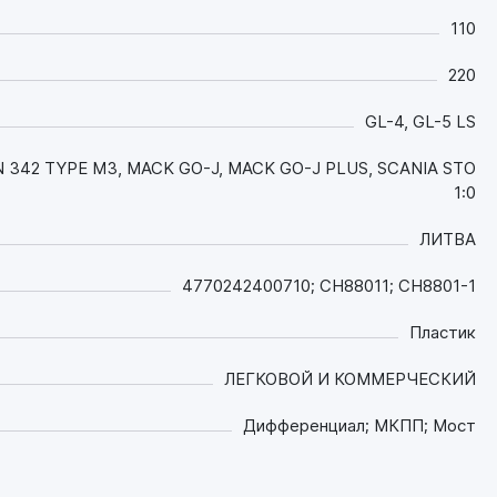
переключения передач;
- За счёт своего уникального состава
110
обеспечивает отличные противоизносные и
противозадирные свойства, что значительно
220
продлевает ресурс техники на всех, даже
GL-4, GL-5 LS
самых экстремальных, режимах работы в
широком диапазоне температур окружающей
 342 TYPE M3, MACK GO-J, MACK GO-J PLUS, SCANIA STO
среды. Обладает повышенной стойкостью
1:0
масляной пленки к повышенным давлениям.
Предотвращает заклинивание дифференциалов
ЛИТВА
и снижает износ пальцев;
- Обеспечивает непревзойденные
4770242400710; CH88011; CH8801-1
низкотемпературные свойства, что
обеспечивает легкий запуск, надежное
Пластик
смазывание, а также легкое и точное
переключение передач при любых
ЛЕГКОВОЙ И КОММЕРЧЕСКИЙ
температурах окружающей среды (до -45 °C)
и при любых условиях эксплуатации;
Дифференциал; МКПП; Мост
- Обладает повышенной термоокислительной
стабильностью и стойкостью к термической
деградации, что позволяет увеличить интервал