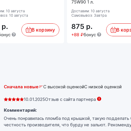
специальной техники европейских,
75W90 1 л.
американских и азиатских производителей, где
м: 10 августа
Доставим: 10 августа
необходим уровень эксплуатационных свойств
воз: 10 августа
Самовывоз: Завтра
GL-4 и/или GL-5.
0
р.
875
р.
Соблюдайте предписания производителя,
В корзину
В кор
указанные в руководстве по эксплуатации.
бонус
+88 ₽
бонус
Сначала новые
С высокой оценкой
С низкой оценкой
10.01.2025
Отзыв с сайта партнера
Комментарий:
Очень понравилась пломба под крышкой, такую подделать 
честность производителя, что бурду не зальют. Рекоменд