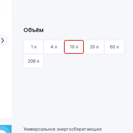
Объём
1 л
4 л
10 л
20 л
60 л
208 л
Универсальное энергосберегающее