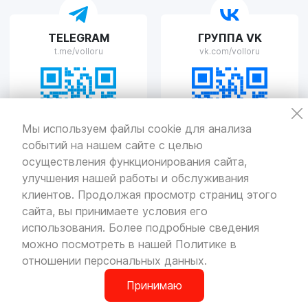
VOLLO Рязань
TELEGRAM
ГРУППА VK
г. Рязань, улица Островского, д.109/2
t.me/volloru
vk.com/volloru
Пн-Пт с 9:00 до 20:00, Сб-Вс выходной
VOLLO Тверь
Мы используем файлы cookie для анализа
событий на нашем сайте с целью
г. Тверь, проспект Николая Корыткова, 17А
Пн-Пт с 9:00 до 19:00 Сб-Вс с 10:00 до 19:00
осуществления функционирования сайта,
улучшения нашей работы и обслуживания
Политика
конфиденциальности
клиентов. Продолжая просмотр страниц этого
Разработка
и продвижение — «SeoOlimp»
сайта, вы принимаете условия его
использования. Более подробные сведения
© Все права защищены.
Информация сайта защищена законом
можно посмотреть в нашей
Политике в
об авторских правах.
отношении персональных данных
.
Принимаю
0