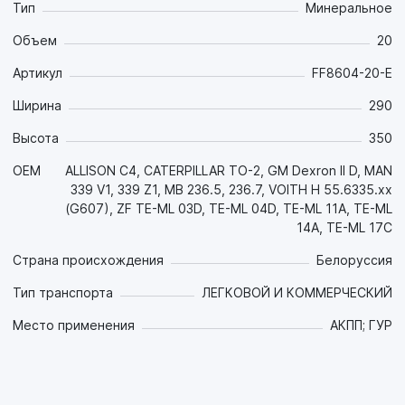
Тип
Минеральное
Разработано на
основании требований концерна GM.
Объем
20
Артикул
FF8604-20-E
Ширина
290
Высота
350
OEM
ALLISON C4, CATERPILLAR TO-2, GM Dexron II D, MAN
339 V1, 339 Z1, MB 236.5, 236.7, VOITH H 55.6335.xx
(G607), ZF TE-ML 03D, TE-ML 04D, TE-ML 11A, TE-ML
14A, TE-ML 17C
Страна происхождения
Белоруссия
Тип транспорта
ЛЕГКОВОЙ И КОММЕРЧЕСКИЙ
Место применения
АКПП; ГУР