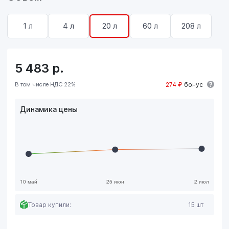
1 л
4 л
20 л
60 л
208 л
5 483
р.
В том числе НДС 22%
274 ₽
бонус
Динамика цены
Товар купили:
15 шт