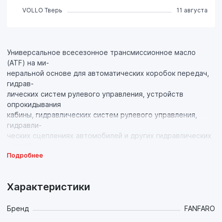
VOLLO Тверь
11 августа
Универсальное всесезонное трансмиссионное масло
(ATF) на ми-
неральной основе для автоматических коробок передач,
гидрав-
лических систем рулевого управления, устройств
опрокидывания
кабины, гидравлических систем рулевого управления,
гидравли-
ческих сцеплениях автомобилей и других гидравлических
устрой-
Подробнее
ствах, в том числе работающих в тяжелых условиях в
грузовых ав-
томобилей и внедорожной технике. Обеспечивает
Характеристики
бесперебойную
работу АКПП, гарантирует минимальный износ,
продолжительный
Бренд
FANFARO
срок службы трансмиссий и экономию топлива.