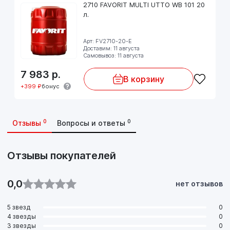
2710 FAVORIT MULTI UTTO WB 101 20
Соблюдайте предписания производителя, указанные в
л.
руководстве по эксплуатации!
Арт: FV2710-20-E
Доставим: 11 августа
Самовывоз: 11 августа
7 983
р.
В корзину
+399 ₽
бонус
0
0
Отзывы
Вопросы и ответы
Отзывы покупателей
0,0
нет отзывов
5 звезд
0
4 звезды
0
3 звезды
0