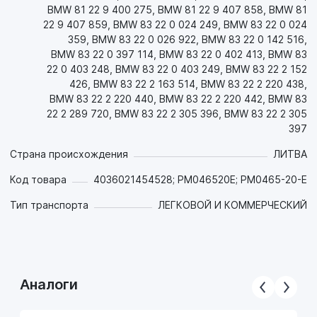
- Эффективно защищает от коррозии металлические
BMW 81 22 9 400 275, BMW 81 22 9 407 858, BMW 81
детали из черных и цветных сплавов (особенно
22 9 407 859, BMW 83 22 0 024 249, BMW 83 22 0 024
радиаторы) как в процессе работы, так и в нерабочем
359, BMW 83 22 0 026 922, BMW 83 22 0 142 516,
состоянии. Отлично совместимо с материалами
BMW 83 22 0 397 114, BMW 83 22 0 402 413, BMW 83
фрикционов;
22 0 403 248, BMW 83 22 0 403 249, BMW 83 22 2 152
- Эффективно противостоит аэрации и пенообразованию;
426, BMW 83 22 2 163 514, BMW 83 22 2 220 438,
- Обеспечивает отличную совместимость со всеми
BMW 83 22 2 220 440, BMW 83 22 2 220 442, BMW 83
материалами уплотнений, предотвращает их разбухание,
22 2 289 720, BMW 83 22 2 305 396, BMW 83 22 2 305
затвердевание и усадку, что позволяет снизить затраты на
397
запчасти и предотвращает утечки. Эффективно защищает
фтороэластомерные уплотнения тяжелой техники;
Страна происхождения
ЛИТВА
- Снижает шум.
Код товара
4036021454528; PM046520E; PM0465-20-E
Рекомендовано для АКПП легковых автомобилей,
Тип транспорта
ЛЕГКОВОЙ И КОММЕРЧЕСКИЙ
требующих масла качества ATF Type Dexron-VI или
Dexron-III H/G/F или Dexron-III E или FORD MERCON LV.
Рекомендуется к применению в новых шестиступенчатых
АКПП автомобилей GM, BMW, Land Rover, Jaguar, а также в
восьми и десятиступенчатых Aisin.
Аналоги
Цвет: красный.