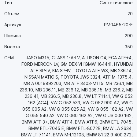
Тип
Синтетическое
температур: обеспечивает хорошие смазочные свойства
при низких (-45 °C и ниже) температурах зимой и
Объем
20
обеспечивает стабильную масляную плёнку при
экстремальных нагрузках и температурах летом;
Артикул
PM0465-20-E
- Высокотехнологичная комбинация присадок
Ширина
290
обеспечивает отличные антифрикционные свойства для
зубчатых зацеплений и непревзойдённые фрикционные
Высота
350
свойства для фрикционных элементов, что обеспечивает
существенную экономию топлива, плавное и четкое без
OEM
JASO M315, CLASS 1-A-LV, ALLISON C4, FCA ATF+4,
рывков переключение передач в любых условиях
FORD MERCON LV, GM DEX-VI [GMW 16444], HYUNDAI
вождения и увеличение срока службы самой АКПП и всех
ATF SP-IV, KIA SP-IV, TOYOTA ATF WS, MB 236.14,
элементов трансмиссии. Обеспечивает слаженную и
NISSAN MATIC S, TOYOTA JWS 3324, ATF M-1375.4,
плавную работу сцеплений. Предотвращает задир;
MB A 0019892203, MB ATF 3403-M115, MB 236.1, MB
- Обладает термоокислительной и химической
236.10, MB 236.11, MB 236.12, MB 236.15, MB 236.2, MB
стабильностью и стойкостью к высокотемпературной
236.41, MB 236.5, MB 236.8, VW LT 71141, VW G 052
термической деградации на протяжении всего срока
162 [AG4], VW G 052 533, VW G 052 990 A2, VW G
эксплуатации. Это позволяет снизить образование шлама,
055 005 A2, VW G 055 025 A2, VW G 055 162 A2, VW
лака, нагара и других углеродистых отложений, увеличить
G 055 540 A2, VW G 060 162 A2, VW G US 000 162,
интервал замены масла и обеспечить долговечность
BMW ATF 3+, BMW ATF4, BMW ATF6, BMW ETL-7045,
деталей трансмиссии, что снижает затраты на
BMW ETL-7045 E, BMW ETL-8072B, BMW LA 2634,
обслуживание техники;
BMW LT 71141, BMW M-L12108, BMW 81 22 9 400 272,