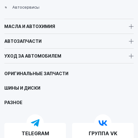
Пн-Сб с 08:00 до 17:00, Вс выходной
Автосервисы
МАСЛА И АВТОХИМИЯ
VOLLO Калуга
АВТОЗАПЧАСТИ
г. Калуга, улица Зерновая, 10Б
Пн-Пт с 9:00 до 19:00 Сб-Вс с 10:00 до 19:00
УХОД ЗА АВТОМОБИЛЕМ
ОРИГИНАЛЬНЫЕ ЗАПЧАСТИ
VOLLO Липецк
ШИНЫ И ДИСКИ
г. Липецк, улица Осипенко, д.8
Пн-Пт с 9:00 до 19:00 Сб-Вс с 10:00 до 19:00
РАЗНОЕ
VOLLO Рязань
TELEGRAM
ГРУППА VK
г. Рязань, улица Островского, д.109/2