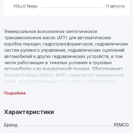
VOLLO Тверь
11 августа
Универсальное всесезонное синтетическое
трансмиссионное масло (ATF) для автоматических
коробок передач, гидротрансформаторов, гидравлических
систем рулевого управления, гидравлических сцеплений
автомобилей и других гидравлических устройств, в том
числе работающих в тяжелых условиях в грузовых
автомобилях и во внедорожной технике. Обеспечивает
бесперебойную работу АКПП, гарантирует минимальный
износ, продолжительный срок службы трансмиссий и
экономию топлива. Разработано на основании требований
Подробнее
концернов GM и Ford.
Свойства продукта:
Характеристики
- Маловязкая синтетическая основа высочайшего
качества со стабильно высоким индексом вязкости в
комбинации с многофункциональным пакетом присадок
Бренд
PEMCO
сохраняет все свои свойства в широком диапазоне