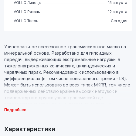
VOLLO Липецк
15 августа
VOLLO Рязань
12 августа
VOLLO Тверь
Сегодня
Универсальное всесезонное трансмисcионное масло на
минеральной основе. Разработано для гипоидных
передач, выдерживающих экстремальные нагрузки; в
тяжелонагруженных конических, цилиндрических и
червячных парах. Рекомендовано к использованию в
дифференциалах (в том числе повышенного трения - LS).
Может быть использовано во всех типах МКПП, том числе
подверженных действию крайне высоких нагрузок и
температур и в других узлах трансмиссий где
встречаются экстремальные давления и ударные
Подробнее
нагрузки.
Свойства продукта:
Характеристики
- Уникальная основа высочайшего качества, обладающая
оптимальной вязкостью в широком диапазоне температур,