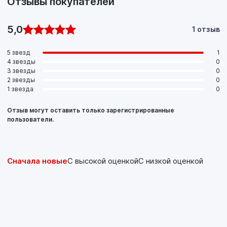
Отзывы покупателей
руководстве по эксплуатации.
5,0
1 отзыв
5 звезд
1
4 звезды
0
3 звезды
0
2 звезды
0
1 звезда
0
Отзыв могут оставить только зарегистрированные
пользователи.
Сначала новые
С высокой оценкой
С низкой оценкой