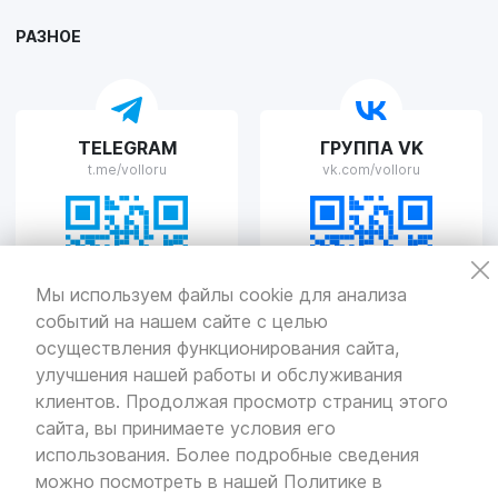
Пн-Пт с 9:00 до 19:00 Сб-Вс с 10:00 до 19:00
РАЗНОЕ
VOLLO Рязань
TELEGRAM
ГРУППА VK
г. Рязань, улица Островского, д.109/2
t.me/volloru
vk.com/volloru
Пн-Пт с 9:00 до 20:00, Сб-Вс выходной
VOLLO Тверь
Мы используем файлы cookie для анализа
событий на нашем сайте с целью
г. Тверь, проспект Николая Корыткова, 17А
Пн-Пт с 9:00 до 19:00 Сб-Вс с 10:00 до 19:00
осуществления функционирования сайта,
улучшения нашей работы и обслуживания
Политика
конфиденциальности
клиентов. Продолжая просмотр страниц этого
Разработка
и продвижение — «SeoOlimp»
сайта, вы принимаете условия его
использования. Более подробные сведения
© Все права защищены.
Информация сайта защищена законом
можно посмотреть в нашей
Политике в
об авторских правах.