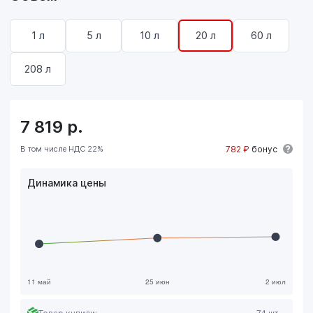
1 л
5 л
10 л
20 л
60 л
208 л
7 819
р.
В том числе НДС 22%
782 ₽
бонус
Динамика цены