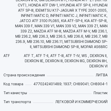
протяжении всего срока эксплуатации. Это позволяет
CVT), HONDA ATF DW-1, HYUNDAI ATF SP-II, HYUNDAI
снизить образование шлама, лака, нагара и других
ATF SP-III, IDEMITSU K17-JAGUAR X TYPE 2001-2005,
углеродистых отложений, увеличить интервал замены
INFINITI MATIC D, INFINITI MATIC J, INFINITI MATIC K,
масла и обеспечить долговечность деталей трансмиссии,
JATCO ATF 3100 PL085, KIA ATF-SP-II, KIA ATF-SP-III,
что снижает затраты на обслуживание техники;
MAN 339 F, MAN 339 V1, MAN 339 V2, MAN 339 Z1, MAN
- Защищает от коррозии металлические детали из черных
339 Z2, MAZDA ATF M-III, MAZDA ATF M-V, MB 236.1,
и цветных сплавов (особенно радиаторы) как в процессе
MB 236.2, MB 236.3, MB 236.5, MB 236.6, MB 236.7, MB
работы, так и в нерабочем состоянии;
236.9, MB 236.10, MB 236.11, MITSUBISHI DIAMOND SP-
- Эффективно противостоит аэрации и пенообразованию;
II, MITSUBISHI DIAMOND SP-III, MOPAR AS68RC
- Обеспечивает совместимость со всеми материалами
уплотнений, предотвращает их разбухание,
ATF
ATF T, ATF T-II, ATF T-III, ATF T-IV, WS , DEXRON II,
затвердевание и усадку, что позволяет снизить затраты на
DEXRON IIE, DEXRON III, DEXRON IIIG, DEXRON IIIH,
запчасти и предотвращает утечки. Эффективно защищает
DEXRON VI
фтороэластомерные уплотнения тяжелой техники;
Страна происхождения
ЛИТВА
- Снижает шум.
Код товара
4770242401489; 1937; CH89041; CH8904-1
Рекомендуется для АКПП американских производителей:
GM, FORD, CHRYSLER и т.д., азиатских: HYUNDAI/KIA,
Тип канистры
Пластик
MITSUBISHI, NISSAN, SSANGYONG, SUBARU, TOYOTA и т.д.,
Тип транспорта
ЛЕГКОВОЙ И КОММЕРЧЕСКИЙ
европейских: BMW, CITROEN, FIAT, MB,VOLVO, PEUGEOT,
RENAULT и т.д.