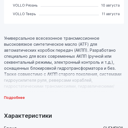
VOLLO Рязань
10 августа
VOLLO Тверь
11 августа
Универсальное всесезонное трансмиссионное
высоковязкое синтетическое масло (ATF) для
автоматических коробок передач (АКПП). Разработано
специально для всех современных АКПП (ручной или
секвентальный режимы, электронный контроль и т.д.),
оснащенных блокировкой гидротрансформатора и без.
Также совместимо с АКПП старого поколения, системами
гидроусилителя руля, реверсами кораблей,
гидростатическими трансмиссиями, гидравлическими/
механическими системами в которых предусмотрено
Подробнее
использование жидкостей, соответствующих нормам
Dexron (кроме Dexron VI) или Mercon.
Обеспечивает бесперебойную работу АКПП, гарантирует
Характеристики
минимальный износ, продолжительный срок службы
трансмиссий и экономию топлива. Разработано на