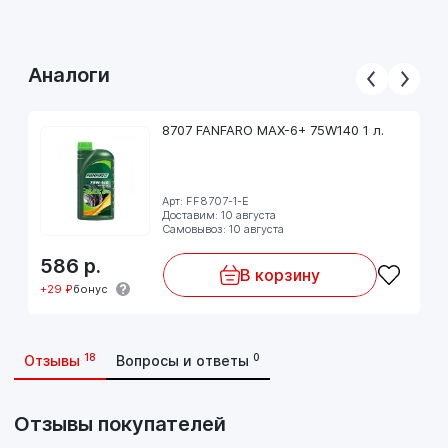
Цвет: красный.
Соблюдайте предписания производителя, указанные в
Аналоги
руководстве по эксплуатации!
8707 FANFARO MAX-6+ 75W140 1 л.
Арт: FF8707-1-E
Доставим: 10 августа
Самовывоз: 10 августа
586
р.
В корзину
+29 ₽
бонус
18
0
Отзывы
Вопросы и ответы
Отзывы покупателей