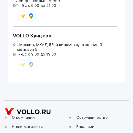
Север павильон А9/В9
Пн-Вс с 9:00 до 21:00
VOLLO Кунцево
г. Москва, МКАД 55-й километр, строение 31
павильон 5
Пн-Вс с 9:00 до 19:00
VOLLO Брянск
г. Брянск, Московский проезд, д.4
Пн-Пт с 9:00 до 19:00 Сб-Вс с 10:00 до 19:00
О компании
Сотрудничество
Наши магазины
Вакансии
VOLLO Владимир