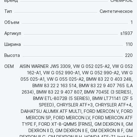
основании требований компании AISIN WARNER.
Бренд
CHEMPIOIL
Тип
Синтетическое
Свойства продукта:
- Маловязкая синтетическая основа высочайшего
Объем
1
качества со стабильно высоким индексом вязкости в
комбинации с многофункциональным пакетом присадок
Артикул
s1937
сохраняет все свои свойства в широком диапазоне
Ширина
110
температур: обеспечивает хорошие смазочные свойства
при низких (-45°C) температурах зимой и обеспечивает
Высота
220
стабильную масляную плёнку при экстремальных
нагрузках и температурах летом;
OEM
AISIN WARNER JWS 3309, VW G 052 025-A2, VW G 052
- Высокотехнологичная комбинация присадок
162-A1, VW G 052 990-A1, VW G 052 990-A2, VW G
обеспечивает хорошие антифрикционные свойства для
055 025-A1, VW G 055 025-A2, BMW 83 22 0 403 248,
зубчатых зацеплений и необходимые фрикционные
BMW 83 22 2 163 514, BMW 83 22 9 407 765 (LA
свойства для фрикционных элементов, что обеспечивает
2634), BMW 83 22 9 407 807, BMW 7045E (3 SERIES),
существенную экономию топлива, плавное без рывков
BMW ETL-8072B (5 SERIES), BMW LT71141 (ZF 5
переключение передач и увеличение срока службы всех
SPEED), CHRYSLER ATF+3, CHRYSLER ATF+4,
элементов трансмиссии. Обеспечивает слаженную и
DAIHATSU ALUMIX ATF MULTI, FORD MERCON V, FORD
плавную работу сцепления. Предотвращает задир;
MERCON SP, FORD MERCON LV, FORD MERCON ATF
- Обладает повышенной термоокислительной и
TYPE F, FORD XT-8-QMM5 [FRN5], GM DEXRON II, GM
химической стабильностью и стойкостью к
DEXRON II D, GM DEXRON II E, GM DEXRON III F, GM
высокотемпературной термической деградации на
DEXRON III G, GM DEXRON III H, HONDA ATF-Z1 (not for