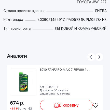
TOYOTA JWS 227
- Оно совместим с уплотнительными материалами,
предотвращает их набухание, затвердевание и усадку,
Страна происхождения
ЛИТВА
что позволяет снизить затраты на запасные части;
- Обладает пониженной скоростью пенообразования и
Код товара
4036021454917; PM05781E; PM0578-1-E
шламообразования, снижает шум, не разрушается и
Тип транспорта
ЛЕГКОВОЙ И КОММЕРЧЕСКИЙ
сохраняет однородность структуры на протяжении всего
срока службы.
Рекомендуется для автомобилей BMW, Volvo, Toyota,
Nissan, Mitsubishi, Peugeot, Honda, в которых требуемый
уровень эксплуатационных свойств составляет GL-4 или
Аналоги
ниже.
Соблюдайте инструкции производителя, приведенные в
8710 FANFARO MAX 7 75W80 1 л.
руководстве пользователя.
Арт: FF8710-1
Доставим: 10 августа
Самовывоз: 10 августа
674
р.
В корзину
+34 ₽
бонус