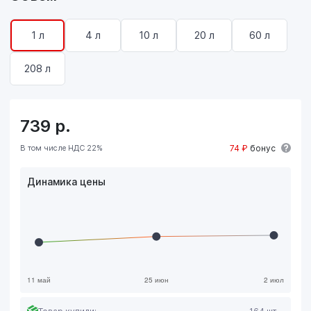
1 л
4 л
10 л
20 л
60 л
208 л
739
р.
В том числе НДС 22%
74 ₽
бонус
Динамика цены