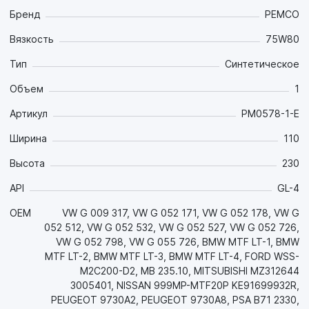
поколения имеет превосходные антифрикционные
Бренд
PEMCO
свойства, обеспечивая тем самым значительную
Вязкость
75W80
экономию топлива и плавность переключения передач;
- Благодаря своему уникальному составу оно
Тип
Синтетическое
обеспечивает отличные противоизносные и
противоабразивные свойства, которые значительно
Объем
1
продлевают ожидаемый срок службы технического
Артикул
PM0578-1-E
оборудования во всех, даже самых экстремальных,
режимах работы в широком диапазоне температур
Ширина
110
окружающей среды. Масляная пленка обладает
повышенной устойчивостью к повышенному давлению;
Высота
230
- Синтетическая основа обеспечивает превосходные
низкотемпературные свойства, которые позволяют легкий
API
GL-4
запуск, надежную смазку, а также легкое и точное
OEM
VW G 009 317, VW G 052 171, VW G 052 178, VW G
переключение передач при самых низких (до -30 °C)
052 512, VW G 052 532, VW G 052 527, VW G 052 726,
температурах окружающей среды.;
VW G 052 798, VW G 055 726, BMW MTF LT-1, BMW
- Благодаря синтетической основе обладает высокой
MTF LT-2, BMW MTF LT-3, BMW MTF LT-4, FORD WSS-
термоокислительной стабильностью, что позволяет
M2C200-D2, MB 235.10, MITSUBISHI MZ312644
увеличить время между заменами масла и снизить затраты
3005401, NISSAN 999MP-MTF20P KE91699932R,
на техническое обслуживание оборудования;
PEUGEOT 9730A2, PEUGEOT 9730A8, PSA B71 2330,
- Защищает металлические детали от коррозии;