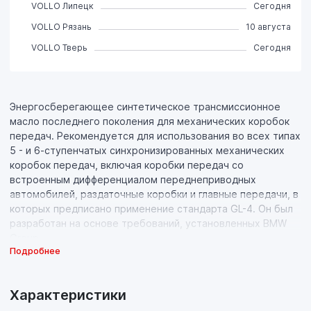
VOLLO Липецк
Сегодня
VOLLO Рязань
10 августа
VOLLO Тверь
Сегодня
Энергосберегающее синтетическое трансмиссионное
масло последнего поколения для механических коробок
передач. Рекомендуется для использования во всех типах
5 - и 6-ступенчатых синхронизированных механических
коробок передач, включая коробки передач со
встроенным дифференциалом переднеприводных
автомобилей, раздаточные коробки и главные передачи, в
которых предписано применение стандарта GL-4. Он был
разработан на основе требований, установленных BMW
Group.
Подробнее
Свойства продукта:
- Низковязкая синтетическая основа высочайшего
Характеристики
качества с идеальной вязкостью в требуемом диапазоне
температур в сочетании с пакетом присадок последнего