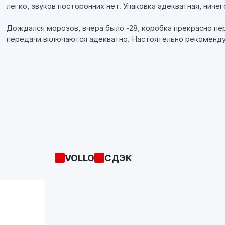
- Снижает шум.
легко, звуков посторонних нет. Упаковка адекватная, ничег
Рекомендовано для использования в МКПП
Дождался морозов, вчера было -28, коробка прекрасно пер
легковых автомобилей TOYOTA, BMW,
передачи включаются адекватно. Настоятельно рекоменд
Volkswagen, VOLVO, FORD и т.д. в соответствии
с вышеуказанными требованиями
автопроизводителей.
Соблюдайте предписания производителя,
указанные в руководстве по эксплуатации.
VOLLO
СДЭК