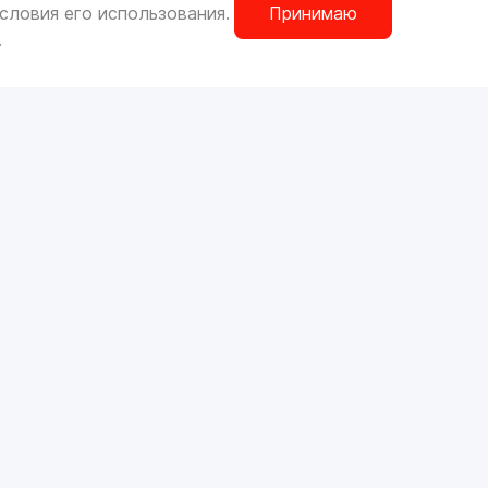
словия его использования.
Принимаю
.
ОРИГИНАЛЬНЫЕ ЗАПЧАСТИ
ШИНЫ И ДИСКИ
РАЗНОЕ
М
TELEGRAM
ГРУППА VK