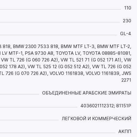
обеспечивает отличные противоизносные и
противозадирные свойства, что значительно
110
продлевает ресурс техники на всех, даже
самых экстремальных, режимах работы в
230
широком диапазоне температур окружающей
GL-4
среды. Обладает повышенной стойкостью
масляной пленки к повышенным давлениям и
3 818, BMW 2300 7533 818, BMW MTF LT-3, BMW MTF LT-2,
повышенной стабильностью к сдвигу;
LV MTF-1, PSA 9730 A8, TOYOTA LV, TOYOTA 08885-81081,
- Обеспечивает отличные низкотемпературные
VW TL 726 (G 060 726 A2), VW TL 521 71 (G 052 171 A1), VW
свойства, что обеспечивает легкий запуск,
 052 178 A2), VW TL 525 12 (G 052 512 A2), VW TL 726 (G 052
надежное смазывание, а также плавное,
 TL 726 (G 070 726 A2), VOLVO 1161838, VOLVO 1161839, JWS
легкое и точное переключение передач при
2271
любых температурах окружающей среды (до
-45 °C) и при любых условиях эксплуатации;
ОБЪЕДИНЕННЫЕ АРАБСКИЕ ЭМИРАТЫ
- Эффективно защищает от лака и засорения
кольца синхронизаторов;
4036021112312; 81151P
- Эффективно противостоит аэрации,
пенообразованию, обладает прекрасными
ЛЕГКОВОЙ И КОММЕРЧЕСКИЙ
охлаждающими свойствами. Имеет низкие
потери на испарение;
АКПП
- Обладает повышенной термической,