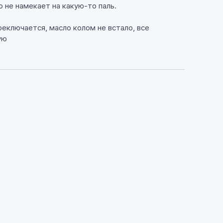
о не намекает на какую-то паль.
еключается, масло колом не встало, все
ую