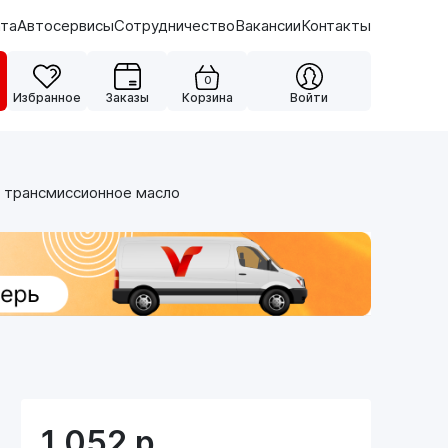
ата
Автосервисы
Сотрудничество
Вакансии
Контакты
0
Избранное
Заказы
Корзина
Войти
 трансмисcионное масло
1 052
р.