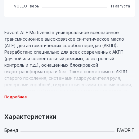
VOLLO Тверь
11 августа
Favorit ATF Multivehicle универсальное всесезонное
трансмиссионное высоковязкое синтетическое масло
(ATF) для автоматических коробок передач (АКПП).
Разработано специально для всех современных АКПП
(ручной или секвентальный режимы, электронный
контроль и т.д.), оснащенных блокировкой
гидротрансформатора и без. Также совместимо с АКПП
старого поколения, системами гидроусилителя руля,
реверсами кораблей, гидростатическими трансмиссиями,
гидравлическими/ механическими системами в которых
Подробнее
предусмотреноиспользование жидкостей,
соответствующих нормамDexron (кроме Dexron VI) или
Mercon.
Характеристики
Бренд
FAVORIT