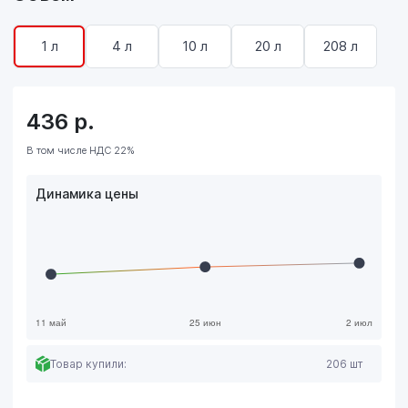
1 л
4 л
10 л
20 л
208 л
436
р.
В том числе НДС 22%
Динамика цены
Товар купили:
206 шт