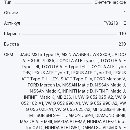
Тип
Синтетическое
Объем
1
Артикул
FV8218-1-E
Ширина
110
Высота
230
OEM
JASO M315 Type 1A, AISIN WARNER JWS 3309, JATCO
ATF 3100 PL085, TOYOTA ATF Type T, TOYOTA ATF
Type T-II, TOYOTA ATF Type T-III, TOYOTA ATF Type
T-IV, LEXUS ATF Type T, LEXUS ATF Type T-II, LEXUS
ATF Type T-III, LEXUS ATF Type T-IV, FORD Mercon V,
FORD Mercon LV, NISSAN Matic D, NISSAN Matic J,
NISSAN Matic K, INFINITI Matic D, INFINITI Matic J,
INFINITI Matic K, MB 236.11, VW G 052 025-A2, VW G
052 162-A1, VW G 052 990-A1, VW G 052 990-A2, VW
G 055 025-A1, VW G 055 025-A2, MITSUBISHI SP-II,
MITSUBISHI SP-III, DIAMOND SP-II, DIAMOND SP-III,
MAZDA ATF M-III, MAZDA ATF-MV, HONDA ATF-Z1 (not
for CVT), HONDA ATF DW-1, DAIHATSU ALUMIX ATF