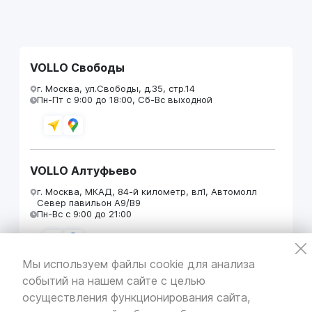
VOLLO Свободы
г. Москва, ул.Свободы, д.35, стр.14
Пн-Пт с 9:00 до 18:00, Сб-Вс выходной
VOLLO Алтуфьево
г. Москва, МКАД, 84-й километр, вл1, Автомолл
Север павильон А9/В9
Пн-Вс с 9:00 до 21:00
Мы используем файлы cookie для анализа
событий на нашем сайте с целью
VOLLO Кунцево
осуществления функционирования сайта,
г. Москва, МКАД 55-й километр, строение 31