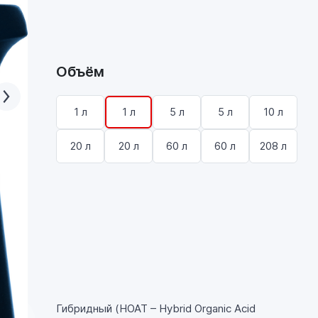
Объём
1 л
1 л
5 л
5 л
10 л
20 л
20 л
60 л
60 л
208 л
Гибридный (HOAT – Hybrid Organic Acid