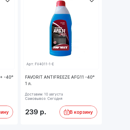
Арт: FV4011-1-E
Арт: 40151
+ -40°
FAVORIT ANTIFREEZE AFG11 -40°
4015 MAN
1 л.
AF13++ 1 
Доставим: 10 августа
Доставим: 
Самовывоз: Сегодня
Самовывоз:
239
р.
381
р.
зину
В корзину