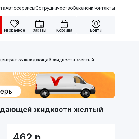
ата
Автосервисы
Сотрудничество
Вакансии
Контакты
0
Избранное
Заказы
Корзина
Войти
нцентрат охлаждающей жидкости желтый
аждающей жидкости желтый
462
р.