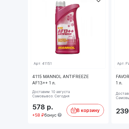
Арт: 41151
Арт: F
4115 MANNOL ANTIFREEZE
FAVOR
AF13++ 1 л.
1 л.
Доставим: 10 августа
Достави
Самовывоз: Сегодня
Самовы
578
р.
23
В корзину
+58 ₽
бонус