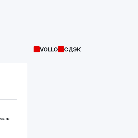
VOLLO
СДЭК
омолл