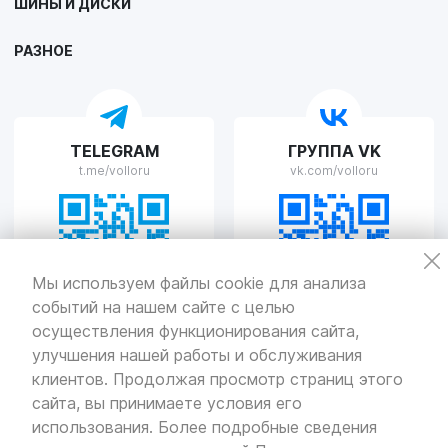
ШИНЫ И ДИСКИ
г. Липецк, улица Осипенко, д.8
Пн-Пт с 9:00 до 19:00 Сб-Вс с 10:00 до 19:00
РАЗНОЕ
VOLLO Рязань
TELEGRAM
ГРУППА VK
г. Рязань, улица Островского, д.109/2
t.me/volloru
vk.com/volloru
Пн-Пт с 9:00 до 20:00, Сб-Вс выходной
VOLLO Тверь
Мы используем файлы cookie для анализа
событий на нашем сайте с целью
г. Тверь, проспект Николая Корыткова, 17А
Пн-Пт с 9:00 до 19:00 Сб-Вс с 10:00 до 19:00
осуществления функционирования сайта,
улучшения нашей работы и обслуживания
Политика
конфиденциальности
клиентов. Продолжая просмотр страниц этого
Разработка
и продвижение — «SeoOlimp»
сайта, вы принимаете условия его
использования. Более подробные сведения
© Все права защищены.
Информация сайта защищена законом