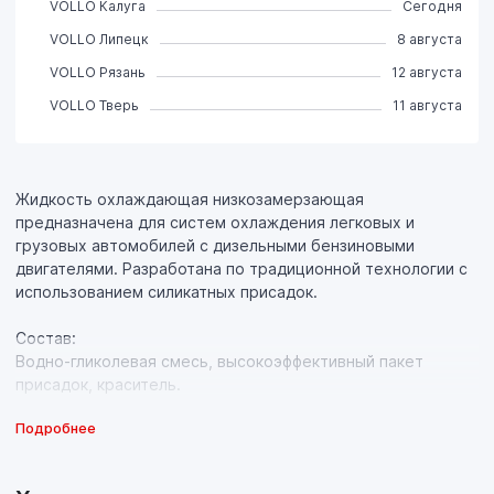
VOLLO Калуга
Сегодня
VOLLO Липецк
8 августа
VOLLO Рязань
12 августа
VOLLO Тверь
11 августа
Жидкость охлаждающая низкозамерзающая
предназначена для систем охлаждения легковых и
грузовых автомобилей c дизельными бензиновыми
двигателями. Разработана по традиционной технологии c
использованием силикатных присадок.
Состав:
Водно-гликолевая смесь, высокоэффективный пакет
присадок, краситель.
Подробнее
Преимущества:
Применяемый пакет присадок поддерживает подходящий
тепловой режим работы двигателя при температуре