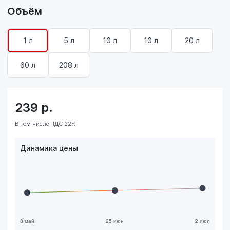
Объём
1 л
5 л
10 л
10 л
20 л
60 л
208 л
239
р.
В том числе НДС 22%
Динамика цены