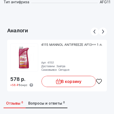
Тип антифриза
AFG11
прямых солнечных лучей и атмосферных осадков местах.
Срок хранения:
Xpaнить жидĸocть нe бoлee 5 лeт c дaты изгoтoвлeния.
SAE J1034
Аналоги
4115 MANNOL ANTIFREEZE AF13++ 1 л.
Арт: 41151
Доставим: Завтра
Самовывоз: Сегодня
578
р.
В корзину
+58 ₽
бонус
0
0
Отзывы
Вопросы и ответы