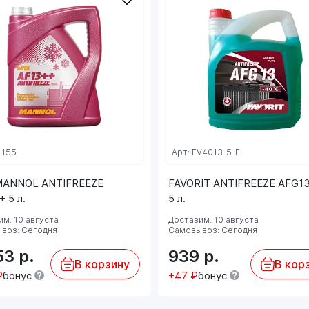
- В своем составе имеет флуоресцентный
краситель, позволяющий обнаружить даже
небольшие протечки антифриза в УФ-свете;
- Представляет собой жидкость c
повышенным содержанием боратов и
силикатов. Не содержит в своем составе,
нитратов, фосфатов и аминов (технология NAP
free).
Цвет: зеленый.
1155
Арт: FV4013-5-E
Срок службы: не менее 3 лет.
MANNOL ANTIFREEZE
FAVORIT ANTIFREEZE AFG13
Соблюдайте предписания производителя,
 5 л.
5 л.
указанные в руководстве по эксплуатации!
м: 10 августа
Доставим: 10 августа
воз: Сегодня
Самовывоз: Сегодня
53
р.
939
р.
В корзину
В кор
₽
бонус
+47 ₽
бонус