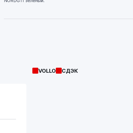
NORDG11 зеленый.
VOLLO
СДЭК