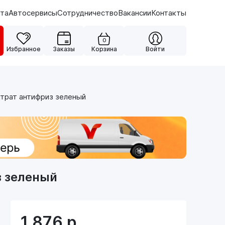
ата
Автосервисы
Сотрудничество
Вакансии
Контакты
0
Избранное
Заказы
Корзина
Войти
трат антифриз зеленый
з зеленый
1 876
р.