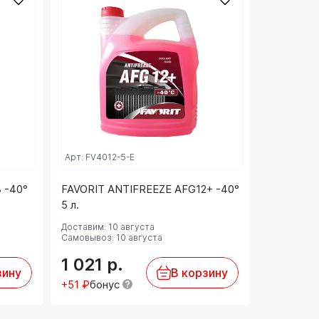
Арт: FV4012-5-E
Арт: FV401
 -40°
FAVORIT ANTIFREEZE AFG12+ -40°
FAVORIT 
5 л.
5 л.
Доставим: 10 августа
Доставим: 
Самовывоз: 10 августа
Самовывоз:
1 021
р.
939
р
зину
В корзину
+51 ₽
бонус
+47 ₽
бон