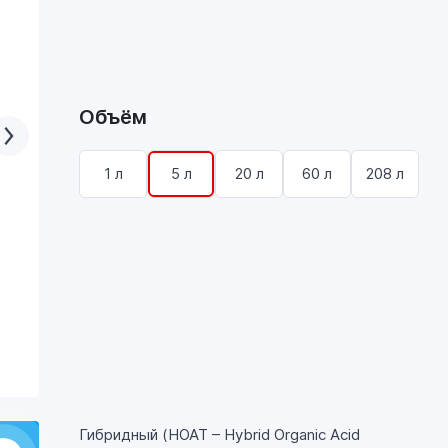
Объём
1 л
5 л
20 л
60 л
208 л
Гибридный (HOAT – Hybrid Organic Acid