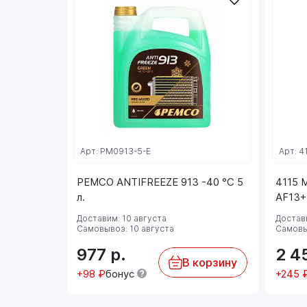
Арт: PM0913-5-E
Арт: 4
PEMCO ANTIFREEZE 913 -40 °C 5
4115 
л.
AF13++
Доставим: 10 августа
Достави
Самовывоз: 10 августа
Самовы
977
р.
2 4
В корзину
+98 ₽
бонус
+245 