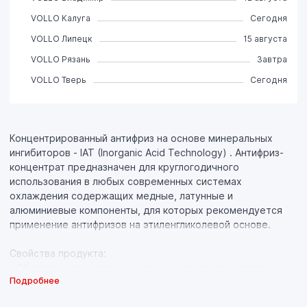
VOLLO Калуга
Сегодня
VOLLO Липецк
15 августа
VOLLO Рязань
Завтра
VOLLO Тверь
Сегодня
Концентрированный антифриз на основе минеральных
ингибиторов - IAT (Inorganic Acid Technology) . Антифриз-
концентрат предназначен для круглогодичного
использования в любых современных системах
охлаждения содержащих медные, латунные и
алюминиевые компоненты, для которых рекомендуется
применение антифризов на этиленгликолевой основе.
Свойства продукта:
- Обеспечивает надежную защиту металлов и сплавов
Подробнее
(латунь, медь, легированная сталь, чугун, алюминий) от
всех форм коррозии, а также препятствует