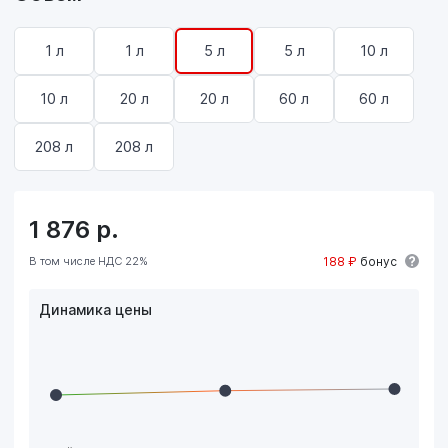
1 л
1 л
5 л
5 л
10 л
10 л
20 л
20 л
60 л
60 л
208 л
208 л
1 876
р.
В том числе НДС 22%
188 ₽
бонус
Динамика цены