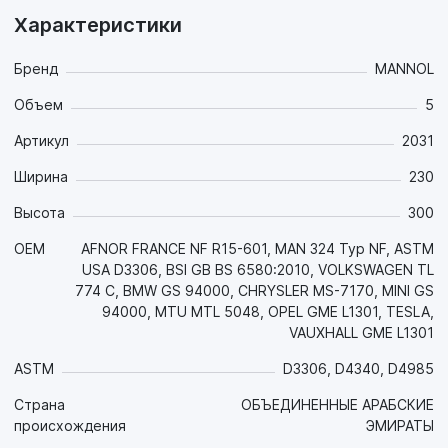
высокотемпературной коррозии алюминиевых
Характеристики
поверхностей современных двигателей. Придает
достаточные противокоррозионные свойства уже при
концентрации от 30%;
Бренд
MANNOL
- Предохраняет от накипи;
Объем
5
- Обладает отличной теплопроводностью и стойкостью к
пенообразованию;
Артикул
2031
- Нейтрален к прокладкам и шлангам, совместим со всеми
типами резиновых и пластиковых деталей системы
Ширина
230
охлаждения;
Высота
300
- Не содержит в своем составе нитратов, фосфатов,
аминов (технология NAP free).
OEM
AFNOR FRANCE NF R15-601, MAN 324 Typ NF, ASTM
USA D3306, BSI GB BS 6580:2010, VOLKSWAGEN TL
Цвет: синий.
774 C, BMW GS 94000, CHRYSLER MS-7170, MINI GS
94000, MTU MTL 5048, OPEL GME L1301, TESLA,
Срок службы: 3 года.
VAUXHALL GME L1301
Соблюдайте предписания производителя, указанные в
руководстве по эксплуатации!
ASTM
D3306, D4340, D4985
Страна
ОБЪЕДИНЕННЫЕ АРАБСКИЕ
происхождения
ЭМИРАТЫ