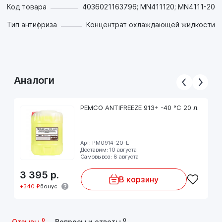
Код товара
4036021163796; MN411120; MN4111-20
Тип антифриза
Концентрат охлаждающей жидкости
Аналоги
PEMCO ANTIFREEZE 913+ -40 °C 20 л.
Арт: PM0914-20-E
Доставим: 10 августа
Самовывоз: 8 августа
3 395
р.
В корзину
+340 ₽
бонус
0
0
Отзывы
Вопросы и ответы