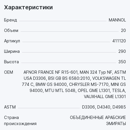
высокотемпературной коррозии алюминиевых
Характеристики
поверхностей современных двигателей. Придает
достаточные противокоррозионные свойства уже при
концентрации от 30%;
Бренд
MANNOL
- Предохраняет от накипи;
Объем
20
- Обладает отличной теплопроводностью и стойкостью к
пенообразованию;
Артикул
411120
- Нейтрален к прокладкам и шлангам, совместим со всеми
типами резиновых и пластиковых деталей системы
Ширина
290
охлаждения;
Высота
350
- Не содержит в своем составе нитратов, фосфатов,
аминов (технология NAP free).
OEM
AFNOR FRANCE NF R15-601, MAN 324 Typ NF, ASTM
USA D3306, BSI GB BS 6580:2010, VOLKSWAGEN TL
Цвет: синий.
774 C, BMW GS 94000, CHRYSLER MS-7170, MINI GS
94000, MTU MTL 5048, OPEL GME L1301, TESLA,
Срок службы: 3 года.
VAUXHALL GME L1301
Соблюдайте предписания производителя, указанные в
руководстве по эксплуатации!
ASTM
D3306, D4340, D4985
Страна
ОБЪЕДИНЕННЫЕ АРАБСКИЕ
происхождения
ЭМИРАТЫ