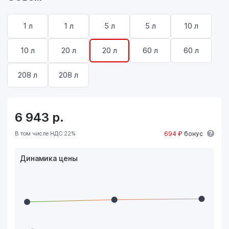
1 л
1 л
5 л
5 л
10 л
10 л
20 л
20 л
60 л
60 л
208 л
208 л
6 943
р.
В том числе НДС 22%
694 ₽
бонус
Динамика цены