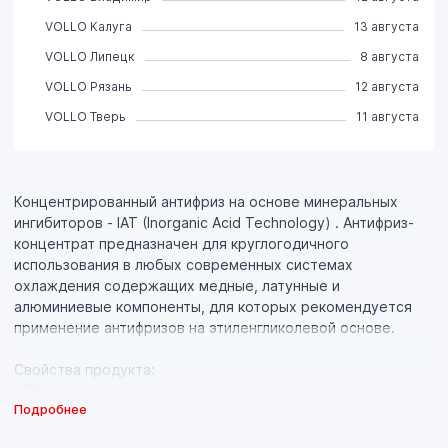
VOLLO Калуга
13 августа
VOLLO Липецк
8 августа
VOLLO Рязань
12 августа
VOLLO Тверь
11 августа
Концентрированный антифриз на основе минеральных
ингибиторов - IAT (Inorganic Acid Technology) . Антифриз-
концентрат предназначен для круглогодичного
использования в любых современных системах
охлаждения содержащих медные, латунные и
алюминиевые компоненты, для которых рекомендуется
применение антифризов на этиленгликолевой основе.
Свойства продукта:
- Обеспечивает надежную защиту металлов и сплавов
Подробнее
(латунь, медь, легированная сталь, чугун, алюминий) от
всех форм коррозии, а также препятствует