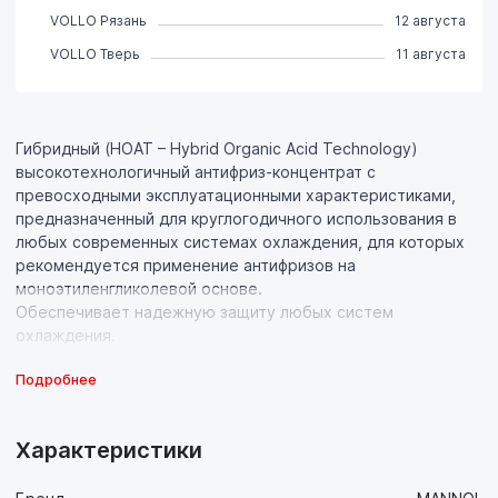
VOLLO Рязань
12 августа
VOLLO Тверь
11 августа
Гибридный (HOAT – Hybrid Organic Acid Technology)
высокотехнологичный антифриз-концентрат с
превосходными эксплуатационными характеристиками,
предназначенный для круглогодичного использования в
любых современных системах охлаждения, для которых
рекомендуется применение антифризов на
моноэтиленгликолевой основе.
Обеспечивает надежную защиту любых систем
охлаждения.
Подробнее
Свойства продукта:
- Обеспечивает надежную защиту металлов и сплавов
(латунь, медь, легированная сталь, чугун, алюминий) от
Характеристики
всех форм коррозии, а также препятствует
высокотемпературной коррозии алюминиевых