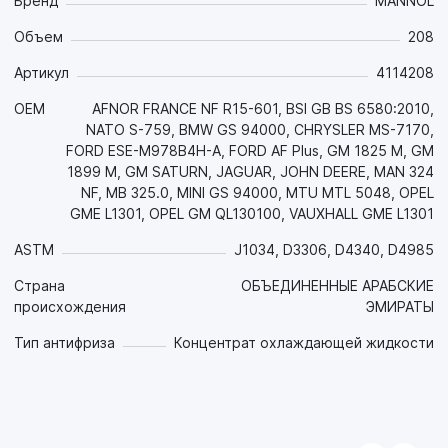
поверхностей современных двигателей. Придает
Бренд
MANNOL
достаточные противокоррозионные свойства уже при
Объем
208
концентрации от 30%;
- Пакет неорганических присадок защищает поверхность
Артикул
4114208
сразу, а органическая составляющая начинает
действовать только при образовании очагов коррозии,
OEM
AFNOR FRANCE NF R15-601, BSI GB BS 6580:2010,
таким образом достигается максимальная защита с
NATO S-759, BMW GS 94000, CHRYSLER MS-7170,
самого начала эксплуатации и увеличивается срок службы
FORD ESE-M978B4H-A, FORD AF Plus, GM 1825 M, GM
двигателя;
1899 M, GM SATURN, JAGUAR, JOHN DEERE, MAN 324
- Обладает выдающейся термостабильностью.
NF, MB 325.0, MINI GS 94000, MTU MTL 5048, OPEL
Предохраняет от накипи;
GME L1301, OPEL GM QL130100, VAUXHALL GME L1301
- Обладает отличной теплопроводностью и стойкостью к
ASTM
J1034, D3306, D4340, D4985
пенообразованию;
- Нейтрален к прокладкам и шлангам, совместим со всеми
Страна
ОБЪЕДИНЕННЫЕ АРАБСКИЕ
типами резиновых и пластиковых деталей системы
происхождения
ЭМИРАТЫ
охлаждения ;
- Обладает превосходной стойкостью к жесткой воде и
Тип антифриза
Концентрат охлаждающей жидкости
очень низкими нормами истощения ингибитора коррозии;
- Высокоэффективный пакет присадок, обеспечивает
исключительную стабильность эксплуатационных свойств
антифриза в течение всего срока службы;
- В своем составе имеет флуоресцентный краситель,