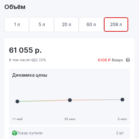
Объём
1 л
5 л
20 л
60 л
208 л
61 055
р.
В том числе НДС 22%
6106 ₽
бонус
Динамика цены
Товар купили:
2 шт