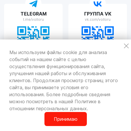
VOLLO Рязань
TELEGRAM
ГРУППА VK
г. Рязань, улица Островского, д.109/2
t.me/volloru
vk.com/volloru
Пн-Пт с 9:00 до 20:00, Сб-Вс выходной
VOLLO Тверь
Мы используем файлы cookie для анализа
событий на нашем сайте с целью
г. Тверь, проспект Николая Корыткова, 17А
Пн-Пт с 9:00 до 19:00 Сб-Вс с 10:00 до 19:00
осуществления функционирования сайта,
улучшения нашей работы и обслуживания
Политика
конфиденциальности
клиентов. Продолжая просмотр страниц этого
Разработка
и продвижение — «SeoOlimp»
сайта, вы принимаете условия его
использования. Более подробные сведения
© Все права защищены.
Информация сайта защищена законом
можно посмотреть в нашей
Политике в
об авторских правах.
отношении персональных данных
.
Принимаю
0