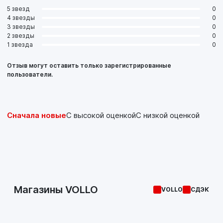
150 07.2002-01.2005
5 звезд
0
AUDI A4 + Cabri
4 звезды
0
3 звезды
0
2 звезды
0
1 звезда
0
Отзыв могут оставить только зарегистрированные
пользователи.
Сначала новые
С высокой оценкой
С низкой оценкой
Магазины VOLLO
VOLLO
СДЭК