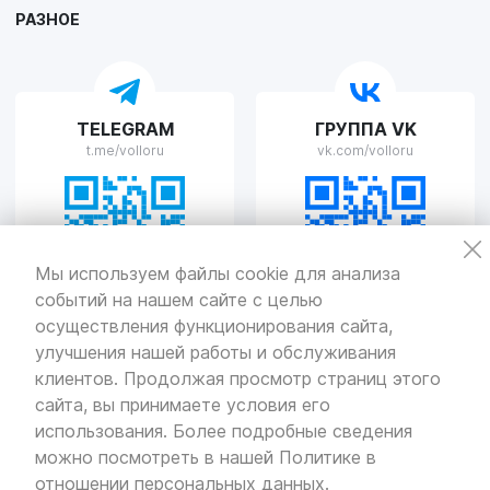
РАЗНОЕ
VOLLO Рязань
TELEGRAM
ГРУППА VK
г. Рязань, улица Островского, д.109/2
t.me/volloru
vk.com/volloru
Пн-Пт с 9:00 до 20:00, Сб-Вс выходной
VOLLO Тверь
Мы используем файлы cookie для анализа
событий на нашем сайте с целью
г. Тверь, проспект Николая Корыткова, 17А
Пн-Пт с 9:00 до 19:00 Сб-Вс с 10:00 до 19:00
осуществления функционирования сайта,
улучшения нашей работы и обслуживания
Политика
конфиденциальности
клиентов. Продолжая просмотр страниц этого
Разработка
и продвижение — «SeoOlimp»
сайта, вы принимаете условия его
использования. Более подробные сведения
© Все права защищены.
Информация сайта защищена законом
можно посмотреть в нашей
Политике в
об авторских правах.
отношении персональных данных
.