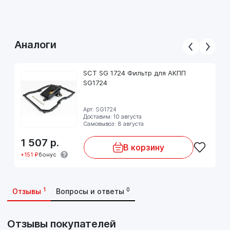
277 01.2008-->
TOYOTA (Japan) CAMRY 30/40 3.5 24V 2GR-FE 197
268 01.2006-->
TOYOTA Camry 3.5 24V 2GR-FE 204 277 01.2006-->
Аналоги
SCT SG 1724 Фильтр для АКПП
SG1724
Арт: SG1724
Доставим: 10 августа
Самовывоз: 8 августа
1 507
р.
В корзину
+151 ₽
бонус
1
0
Отзывы
Вопросы и ответы
Отзывы покупателей