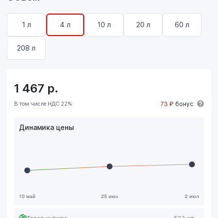
1 л
4 л
10 л
20 л
60 л
208 л
1 467
р.
В том числе НДС 22%
73 ₽
бонус
Динамика цены