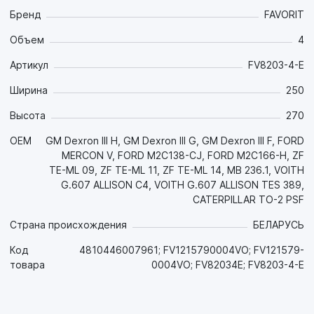
Бренд
FAVORIT
Объем
4
Артикул
FV8203-4-E
Ширина
250
Высота
270
OEM
GM Dexron III H, GM Dexron III G, GM Dexron III F, FORD
MERCON V, FORD M2C138-CJ, FORD M2C166-H, ZF
TE-ML 09, ZF TE-ML 11, ZF TE-ML 14, MB 236.1, VOITH
G.607 ALLISON C4, VOITH G.607 ALLISON TES 389,
CATERPILLAR TO-2 PSF
Страна происхождения
БЕЛАРУСЬ
Код
4810446007961; FV1215790004VO; FV121579-
товара
0004VO; FV82034E; FV8203-4-E