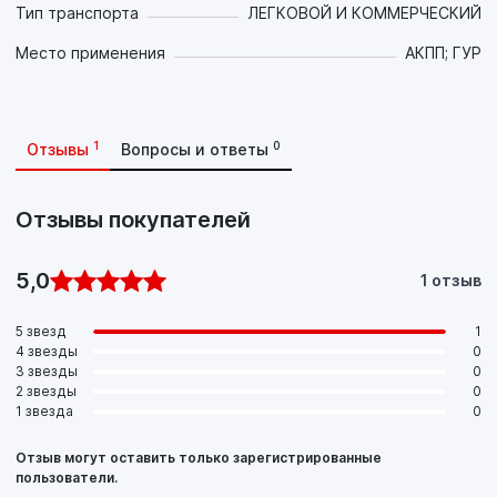
Тип транспорта
ЛЕГКОВОЙ И КОММЕРЧЕСКИЙ
- Обеспечивает совместимость с материалами
уплотнений, предотвращает их разбухание,
Место применения
АКПП; ГУР
затвердевание и усадку, что позволяет снизить затраты на
запчасти и предотвращает утечки;
- Снижает шум.
1
0
Отзывы
Вопросы и ответы
Рекомендовано для АКПП легковых автомобилей и
коммерческой техники, требующих масла качества ATF
Type Dexron-IID, смешивается с брендами подобного
Отзывы покупателей
качества.
Цвет: красный.
Соблюдайте предписания производителя, указанные в
5,0
1 отзыв
руководстве по эксплуатации!
5 звезд
1
4 звезды
0
3 звезды
0
2 звезды
0
1 звезда
0
Отзыв могут оставить только зарегистрированные
пользователи.