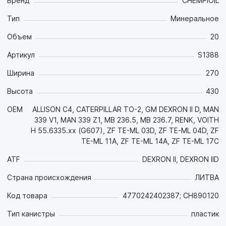
многофункциональным пакетом присадок сохраняет все
Бренд
CHEMPIOIL
свои свойства в широком диапазоне температур:
Тип
Минеральное
обеспечивает хорошие смазочные свойства при низких
(-45 °C) температурах зимой и обеспечивает стабильную
Объем
20
масляную плёнку при высоких нагрузках и температурах
летом;
Артикул
S1388
- Высокотехнологичная комбинация присадок
Ширина
270
обеспечивает хорошие антифрикционные свойства для
зубчатых зацеплений и необходимые фрикционные
Высота
430
свойства для фрикционных элементов, что обеспечивает
существенную экономию топлива, плавное без рывков
OEM
ALLISON C4, CATERPILLAR TO-2, GM DEXRON II D, MAN
переключение передач и увеличение срока службы всех
339 V1, MAN 339 Z1, MB 236.5, MB 236.7, RENK, VOITH
элементов трансмиссии. Предотвращает задир;
H 55.6335.xx (G607), ZF TE-ML 03D, ZF TE-ML 04D, ZF
- Обладает повышенной термоокислительной
TE-ML 11A, ZF TE-ML 14A, ZF TE-ML 17C
стабильностью и стойкостью к высокотемпературной
термической деградации, что позволяет снизить
ATF
DEXRON II, DEXRON IID
образование шлама, увеличить интервал замены масла и
Страна происхождения
ЛИТВА
снизить затраты на обслуживание техники;
- Защищает от коррозии металлические детали из черных
Код товара
4770242402387; CH890120
и цветных сплавов как в процессе работы, так и в
нерабочем состоянии;
Тип канистры
пластик
- Эффективно противостоит аэрации и пенообразованию;