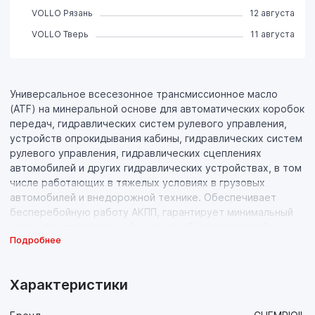
VOLLO Рязань
12 августа
VOLLO Тверь
11 августа
Универсальное всесезонное трансмиссионное масло
(ATF) на минеральной основе для автоматических коробок
передач, гидравлических систем рулевого управления,
устройств опрокидывания кабины, гидравлических систем
рулевого управления, гидравлических сцеплениях
автомобилей и других гидравлических устройствах, в том
числе работающих в тяжелых условиях в грузовых
автомобилей и внедорожной технике. Обеспечивает
бесперебойную работу АКПП, гарантирует минимальный
износ, продолжительный срок службы трансмиссий и
Подробнее
экономию топлива. Разработано на основании требований
концерна GM.
Характеристики
Свойства продукта:
- Маловязкая основа высокого качества в комбинации с