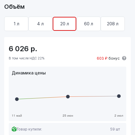
Объём
1 л
4 л
20 л
60 л
208 л
6 026
р.
В том числе НДС 22%
603 ₽
бонус
Динамика цены
Товар купили:
59 шт