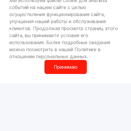
Мы используем файлы cookie для анализа
событий на нашем сайте с целью
VOLLO Кунцево
осуществления функционирования сайта,
г. Москва, МКАД 55-й километр, строение 31
улучшения нашей работы и обслуживания
павильон 5
Пн-Вс с 9:00 до 19:00
клиентов. Продолжая просмотр страниц этого
сайта, вы принимаете условия его
использования. Более подробные сведения
можно посмотреть в нашей
Политике в
отношении персональных данных
.
VOLLO Брянск
г. Брянск, Московский проезд, д.4
Принимаю
Пн-Пт с 9:00 до 19:00 Сб-Вс с 10:00 до 19:00
0
О компании
Сотрудничество
Наши магазины
Вакансии
VOLLO Владимир
Доставка и оплата
Контакты
г. Владимир, Московское шоссе, д.5/1
Пн-Сб с 08:00 до 17:00, Вс выходной
Автосервисы