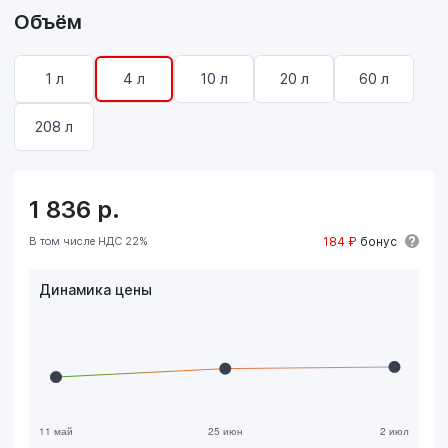
Объём
1 л
4 л
10 л
20 л
60 л
208 л
1 836
р.
В том числе НДС 22%
184 ₽
бонус
Динамика цены