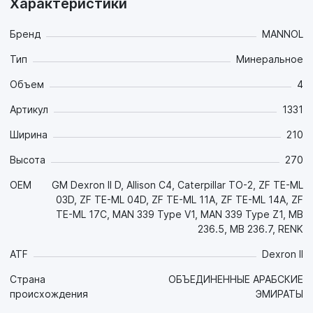
Характеристики
Свойства продукта:
- Маловязкая основа высокого качества в комбинации с
многофункциональным пакетом присадок сохраняет все
Бренд
MANNOL
свои свойства в широком диапазоне температур:
Тип
Минеральное
обеспечивает хорошие смазочные свойства при низких
(-45 °C) температурах зимой и обеспечивает стабильную
Объем
4
масляную плёнку при высоких нагрузках и температурах
летом;
Артикул
1331
- Высокотехнологичная комбинация присадок
Ширина
210
обеспечивает хорошие антифрикционные свойства для
зубчатых зацеплений и необходимые фрикционные
Высота
270
свойства для фрикционных элементов, что обеспечивает
существенную экономию топлива, плавное без рывков
OEM
GM Dexron II D, Allison C4, Caterpillar TO-2, ZF TE-ML
переключение передач и увеличение срока службы всех
03D, ZF TE-ML 04D, ZF TE-ML 11A, ZF TE-ML 14A, ZF
элементов трансмиссии. Предотвращает задир;
TE-ML 17C, MAN 339 Type V1, MAN 339 Type Z1, MB
- Обладает повышенной термоокислительной
236.5, MB 236.7, RENK
стабильностью и стойкостью к высокотемпературной
термической деградации, что позволяет снизить
ATF
Dexron II
образование шлама, увеличить интервал замены масла и
Страна
ОБЪЕДИНЕННЫЕ АРАБСКИЕ
снизить затраты на обслуживание техники;
происхождения
ЭМИРАТЫ
- Защищает от коррозии металлические детали из черных
и цветных сплавов как в процессе работы, так и в