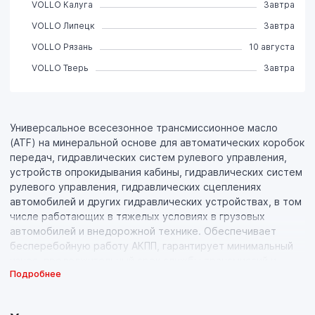
VOLLO Калуга
Завтра
VOLLO Липецк
Завтра
VOLLO Рязань
10 августа
VOLLO Тверь
Завтра
Универсальное всесезонное трансмиссионное масло
(ATF) на минеральной основе для автоматических коробок
передач, гидравлических систем рулевого управления,
устройств опрокидывания кабины, гидравлических систем
рулевого управления, гидравлических сцеплениях
автомобилей и других гидравлических устройствах, в том
числе работающих в тяжелых условиях в грузовых
автомобилей и внедорожной технике. Обеспечивает
бесперебойную работу АКПП, гарантирует минимальный
износ, продолжительный срок службы трансмиссий и
Подробнее
экономию топлива. Разработано на основании требований
концерна GM.