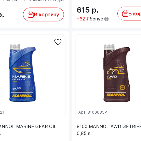
615
р.
р.
В ко
В корзину
+62 ₽
бонус
221
Арт: 8100085P
ANNOL MARINE GEAR OIL
8100 MANNOL AWD GETRIE
.
0,85 л.