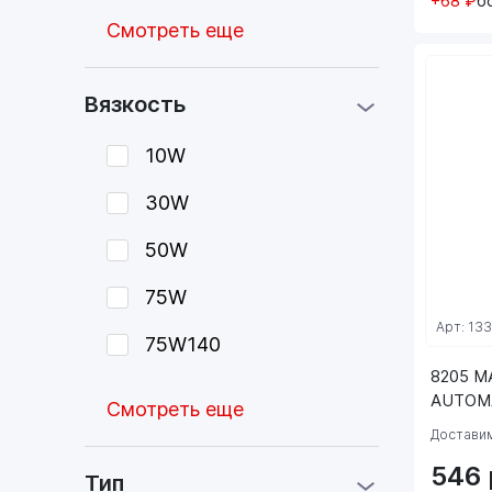
+68 ₽
б
Смотреть еще
Вязкость
10W
30W
50W
75W
Арт: 13
75W140
8205 M
AUTOMA
Смотреть еще
Доставим
546
Тип