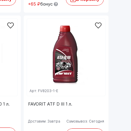
+65 ₽
бонус
Арт: FV8203-1-E
 1 л.
FAVORIT ATF D III 1 л.
Доставим: Завтра
Самовывоз: Сегодня