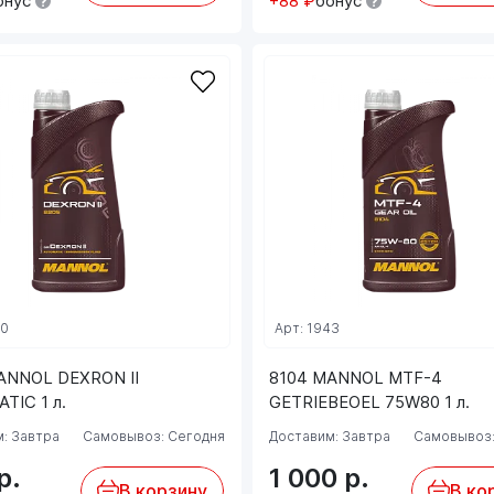
онус
+88 ₽
бонус
30
Арт: 1943
ANNOL DEXRON II
8104 MANNOL MTF-4
TIC 1 л.
GETRIEBEOEL 75W80 1 л.
: Завтра
Самовывоз: Сегодня
Доставим: Завтра
Самовывоз:
р.
1 000
р.
В корзину
В ко