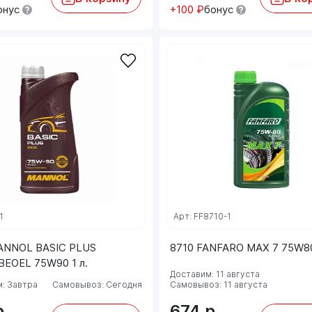
онус
+100 ₽
бонус
1
Арт: FF8710-1
ANNOL BASIC PLUS
8710 FANFARO MAX 7 75W80
BEOEL 75W90 1 л.
Доставим: 11 августа
: Завтра
Самовывоз: Сегодня
Самовывоз: 11 августа
р.
674
р.