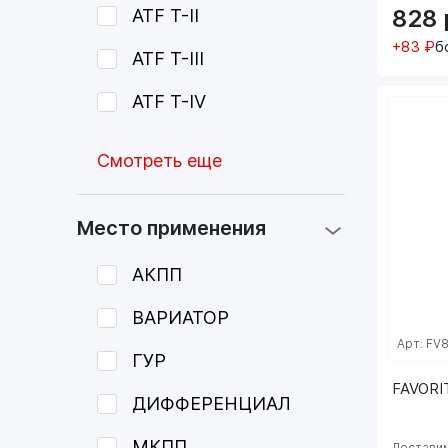
828
ATF T-II
+83 ₽
б
ATF T-III
ATF T-IV
Смотреть еще
Место применения
АКПП
ВАРИАТОР
Арт: FV
ГУР
FAVORIT 
ДИФФЕРЕНЦИАЛ
МКПП
Доставим