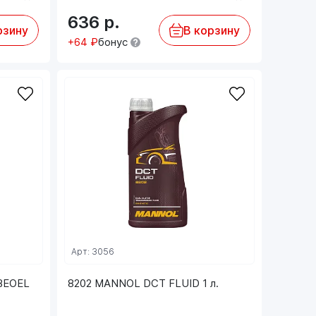
636
р.
рзину
В корзину
+64 ₽
бонус
Арт: 3056
BEOEL
8202 MANNOL DCT FLUID 1 л.