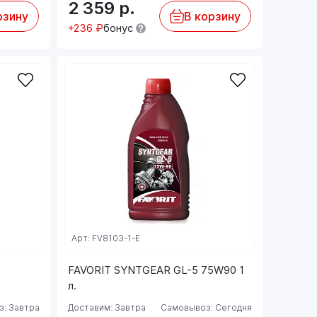
2 359
р.
рзину
В корзину
+236 ₽
бонус
Арт: FV8103-1-E
FAVORIT SYNTGEAR GL-5 75W90 1
л.
: Завтра
Доставим: Завтра
Самовывоз: Сегодня