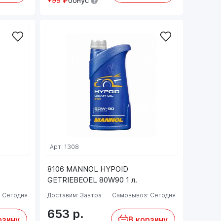
+99 ₽
бонус
Арт: 1308
8106 MANNOL HYPOID
GETRIEBEOEL 80W90 1 л.
 Сегодня
Доставим: Завтра
Самовывоз: Сегодня
653
р.
рзину
В корзину