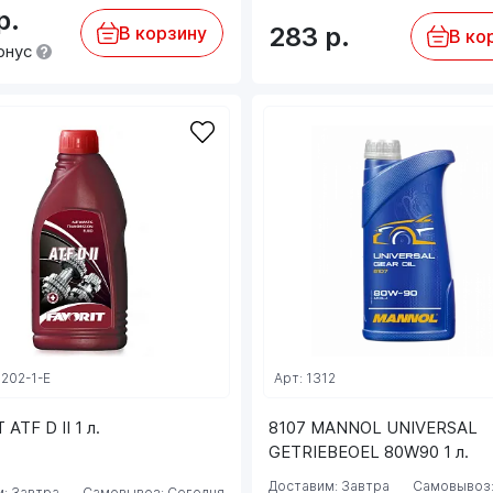
р.
283
р.
В корзину
В ко
онус
8202-1-E
Арт: 1312
ATF D II 1 л.
8107 MANNOL UNIVERSAL
GETRIEBEOEL 80W90 1 л.
Доставим: Завтра
Самовывоз:
: Завтра
Самовывоз: Сегодня