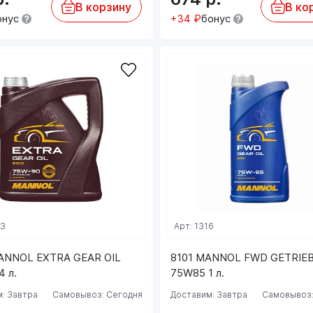
В корзину
В ко
онус
+34 ₽
бонус
53
Арт: 1316
ANNOL EXTRA GEAR OIL
8101 MANNOL FWD GETRIE
 л.
75W85 1 л.
: Завтра
Самовывоз: Сегодня
Доставим: Завтра
Самовывоз: