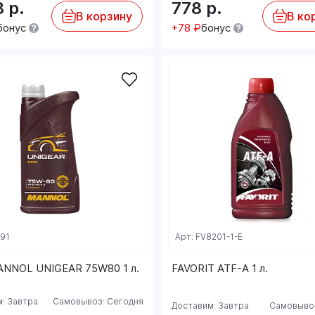
8
р.
778
р.
В корзину
В ко
бонус
+78 ₽
бонус
091
Арт: FV8201-1-E
ANNOL UNIGEAR 75W80 1 л.
FAVORIT ATF-A 1 л.
: Завтра
Самовывоз: Сегодня
Доставим: Завтра
Самовывоз