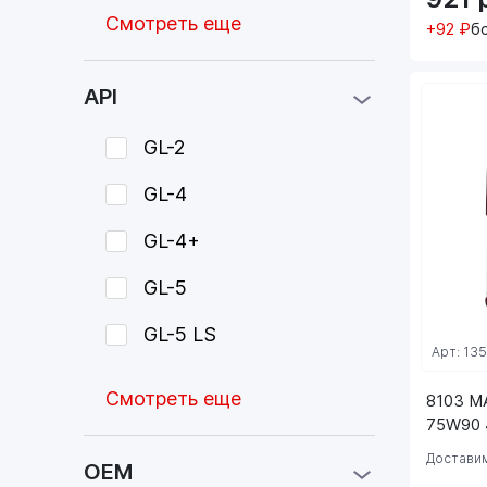
Смотреть еще
+92 ₽
б
API
GL-2
GL-4
GL-4+
GL-5
GL-5 LS
Арт: 13
Смотреть еще
8103 M
75W90 4
Доставим
OEM