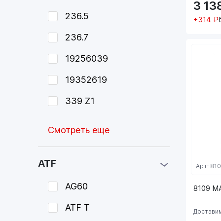
3 13
236.5
+314 ₽
236.7
19256039
19352619
339 Z1
Смотреть еще
ATF
Арт: 81
AG60
8109 M
ATF T
Доставим