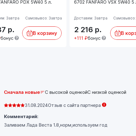
Масло не предназначено для использования в
FANFARO PDX 5W40 5 л.
6702 FANFARO VSX 5W40 5 
тяжелых грузовиках и иной подобной технике!
им: Завтра
Самовывоз: Завтра
Доставим: Завтра
Самовывоз:
87
р.
2 216
р.
В корзину
В кор
₽
бонус
+111 ₽
бонус
Сначала новые
С высокой оценкой
С низкой оценкой
31.08.2024
Отзыв с сайта партнера
Комментарий:
Заливаем Лада Веста 1.8,норм,используем год