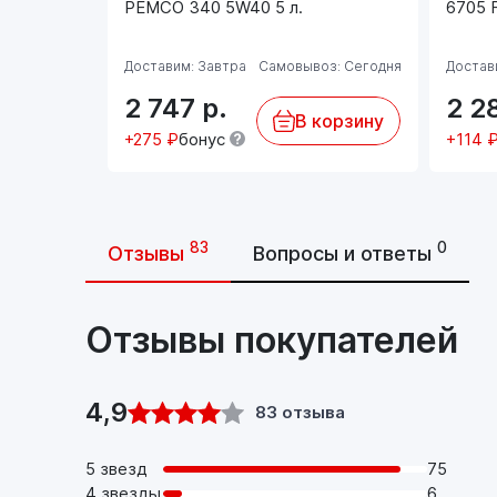
PEMCO 340 5W40 5 л.
6705 
Доставим: Завтра
Самовывоз: Сегодня
Достав
2 747
р.
2 2
В корзину
+275 ₽
бонус
+114 
83
0
Отзывы
Вопросы и ответы
Отзывы покупателей
4,9
83 отзыва
5 звезд
75
4 звезды
6