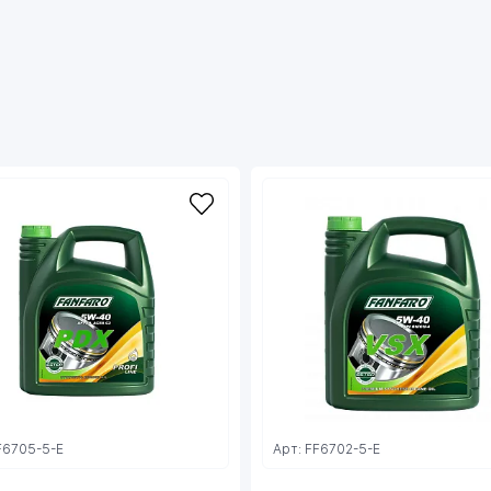
эффективно борется со всеми видами
отложений и поддерживает в чистоте детали
двигателя на протяжении всего интервала
между заменами;
- Применяется в двигателях с увеличенным
интервалом замены масла (Long Life) и
обычных;
- Применимо для 4T двигателей мотоциклов с
«мокрым» сцеплением.
Предназначено для бензиновых и дизельных
двигателей широкого парка автомобилей
(легковых, легких внедорожников,
микроавтобусов и легких грузовиков)
европейских и других производителей.
Рекомендовано для применения в двигателях
автомобилей Daimler, VW, Opel, GM, Renault
предъявляющих дополнительные требования к
моторным маслам (согласно указанным выше
F6705-5-E
Арт: FF6702-5-E
спецификациям).