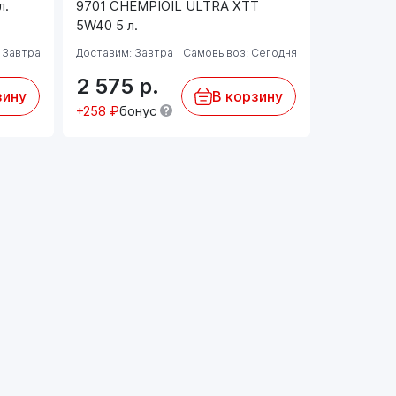
л.
9701 CHEMPIOIL ULTRA XTT
FAVORIT 
5W40 5 л.
5 л.
 Завтра
Доставим: Завтра
Самовывоз: Сегодня
Доставим: 
2 575
р.
2 143
зину
В корзину
+258 ₽
бонус
+107 ₽
бо