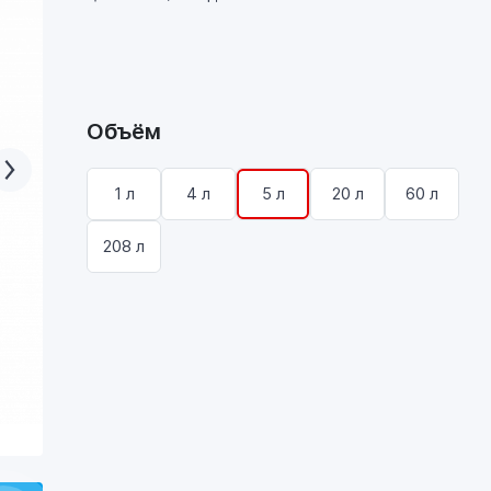
Объём
1 л
4 л
5 л
20 л
60 л
208 л