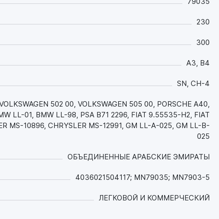
79035
теряет своих свойств при применении топлива
переменного качества (с содержанием серы
230
до 500 ppm) за счёт большого запаса
щелочного числа (TBN);
300
- Синтетическая ester-содержащая основа в
A3, B4
сочетании современным пакетом присадок
сохраняет мощностные параметры двигателя
SN, CH-4
на протяжении всего интервала между
заменами;
2, VOLKSWAGEN 502 00, VOLKSWAGEN 505 00, PORSCHE A40,
- Эстеровые компоненты масла обеспечивают
 LL-01, BMW LL-98, PSA B71 2296, FIAT 9.55535-H2, FIAT
отличные противоизносные и антифрикционные
R MS-10896, CHRYSLER MS-12991, GM LL-A-025, GM LL-B-
свойства за счёт исключительной прочности
025
масляной плёнки, что в сочетании с
превосходной прокачиваемостью значительно
ОБЪЕДИНЕННЫЕ АРАБСКИЕ ЭМИРАТЫ
увеличивает срок службы двигателя даже в
режимах движения "Start-stop" и при холодном
4036021504117; MN79035; MN7903-5
пуске;
- За счет превосходных моюще-
ЛЕГКОВОЙ И КОММЕРЧЕСКИЙ
диспергирующих свойств и высочайшей
термоокислительной стабильности