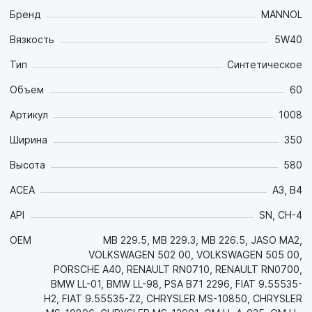
температурах окружающей среды:
Бренд
MANNOL
- Отлично подходит для активной езды и не теряет своих
Вязкость
5W40
свойств при применении топлива переменного качества (с
содержанием серы до 500 ppm) за счёт большого запаса
Тип
Синтетическое
щелочного числа (TBN);
- Синтетическая ester-содержащая основа в сочетании
Объем
60
современным пакетом присадок сохраняет мощностные
Артикул
1008
параметры двигателя на протяжении всего интервала
между заменами;
Ширина
350
- Эстеровые компоненты масла обеспечивают отличные
противоизносные и антифрикционные свойства за счёт
Высота
580
исключительной прочности масляной плёнки, что в
сочетании с превосходной прокачиваемостью
ACEA
A3, B4
значительно увеличивает срок службы двигателя даже в
API
SN, CH-4
режимах движения "Start-stop" и при холодном пуске;
- За счет превосходных моюще-диспергирующих свойств
OEM
MB 229.5, MB 229.3, MB 226.5, JASO MA2,
и высочайшей термоокислительной стабильности
VOLKSWAGEN 502 00, VOLKSWAGEN 505 00,
эффективно борется со всеми видами отложений и
PORSCHE A40, RENAULT RN0710, RENAULT RN0700,
поддерживает в чистоте детали двигателя на протяжении
BMW LL-01, BMW LL-98, PSA B71 2296, FIAT 9.55535-
всего интервала между заменами;
H2, FIAT 9.55535-Z2, CHRYSLER MS-10850, CHRYSLER
- Применяется в двигателях с увеличенным интервалом