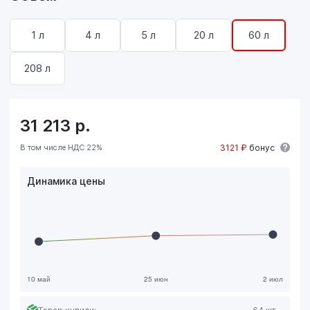
1 л
4 л
5 л
20 л
60 л
208 л
31 213
р.
В том числе НДС 22%
3121 ₽
бонус
Динамика цены