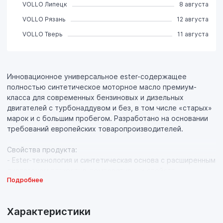
VOLLO Липецк
8 августа
VOLLO Рязань
12 августа
VOLLO Тверь
11 августа
Инновационное универсальное ester-содержащее
полностью синтетическое моторное масло премиум-
класса для современных бензиновых и дизельных
двигателей с турбонаддувом и без, в том числе «старых»
марок и с большим пробегом. Разработано на основании
требований европейских товаропроизводителей.
Свойства продукта:
- Ester-технология и синтетическая основа с расширенным
диапазоном вязкостно-температурных свойств
Подробнее
обеспечивает эффективную эксплуатацию двигателя на
всех режимах работы: при холодном пуске, в городском
режиме, в режиме трассы, а также при повышенной
Характеристики
нагрузке (при езде по бездорожью, в гору, движении с
прицепом, максимальной загрузке) и при высоких