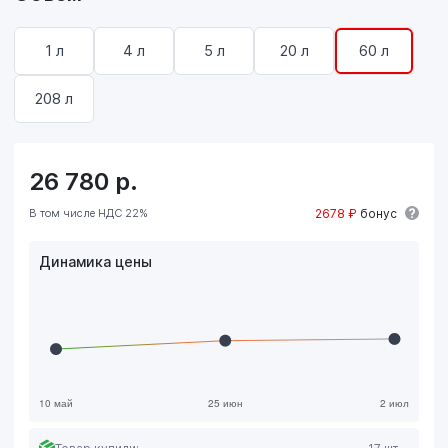
1 л
4 л
5 л
20 л
60 л
208 л
26 780
р.
В том числе НДС 22%
2678 ₽
бонус
Динамика цены