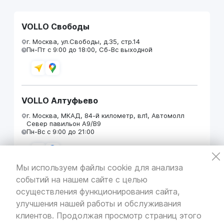
VOLLO Свободы
г. Москва, ул.Свободы, д.35, стр.14
Пн-Пт с 9:00 до 18:00, Сб-Вс выходной
VOLLO Алтуфьево
г. Москва, МКАД, 84-й километр, вл1, Автомолл
Север павильон А9/В9
Пн-Вс с 9:00 до 21:00
Мы используем файлы cookie для анализа
событий на нашем сайте с целью
VOLLO Кунцево
осуществления функционирования сайта,
г. Москва, МКАД 55-й километр, строение 31
улучшения нашей работы и обслуживания
павильон 5
Пн-Вс с 9:00 до 19:00
клиентов. Продолжая просмотр страниц этого