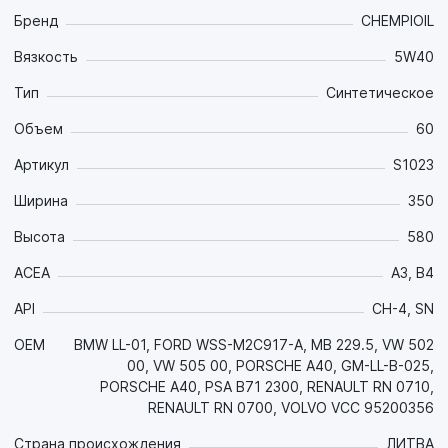
Бренд
CHEMPIOIL
Вязкость
5W40
Тип
Синтетическое
Объем
60
Артикул
S1023
Ширина
350
Высота
580
ACEA
A3, B4
API
CH-4, SN
OEM
BMW LL-01, FORD WSS-M2C917-A, MB 229.5, VW 502
00, VW 505 00, PORSCHE A40, GM-LL-B-025,
PORSCHE A40, PSA B71 2300, RENAULT RN 0710,
RENAULT RN 0700, VOLVO VCC 95200356
Страна происхождения
ЛИТВА