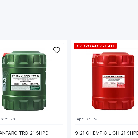
интервалом замены масла (Long Life до 90 000
км) и обычных;
- За счёт синтетической основы последнего
поколения оптимальной вязкости обладает
отличными низкотемпературными свойствами,
в том числе низкой температурой застывания,
что обеспечивает превосходную
СКОРО РАСКУПЯТ!
прокачиваемость масла и проворачиваемость
узлов двигателя при низких температурах,
лёгкий «холодный пуск» (до -30ºC) и снижение
пускового износа;
- Совместимо со всеми системами
нейтрализации отработавших газов, DPF, TWC,
EGR и SCR за счет применения технологии Low
SAPS;
- Эффективно защищает детали двигателя от
всех видов коррозии;
- Имеет пониженное пенообразование и
F6121-20-E
Арт: S7029
эффективно противостоит аэрации;
- Эффективно борется с увеличением усилия
FANFARO TRD-21 SHPD
9121 CHEMPIOIL CH-21 SHP