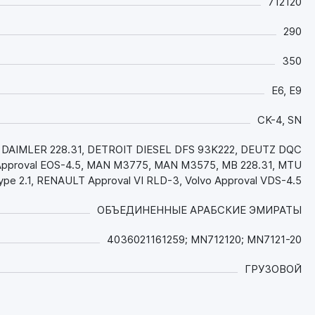
712120
окружающей среды и обеспечивает
существенную экономию топлива;
290
- Фенольные и аминные антиоксиданты в
сочетании с синтетической основой придают
350
маслу повышенную термоокислительную
E6, E9
стабильность, что в сочетании с
превосходными моюще-диспергирующими
CK-4, SN
свойствами и низкой зольностью эффективно
снижает нагаро- и лакообразование,
DAIMLER 228.31, DETROIT DIESEL DFS 93K222, DEUTZ DQC
предотвращает образование отложений всех
Approval EOS-4.5, MAN M3775, MAN M3575, MB 228.31, MTU
видов и поддерживает в идеальной чистоте
pe 2.1, RENAULT Approval VI RLD-3, Volvo Approval VDS-4.5
детали двигателя, особенно цилиндро-
поршневой группы, на протяжении всего
ОБЪЕДИНЕННЫЕ АРАБСКИЕ ЭМИРАТЫ
интервала между заменами;
- Уникальная синтетическая рецептура
4036021161259; MN712120; MN7121-20
обеспечивает маслу стойкость к старению, а
за счет пониженной испаряемости и
ГРУЗОВОЙ
повышенной температуры вспышки снижает
расход масла «на угар», что позволяет
применять его в двигателях с увеличенным